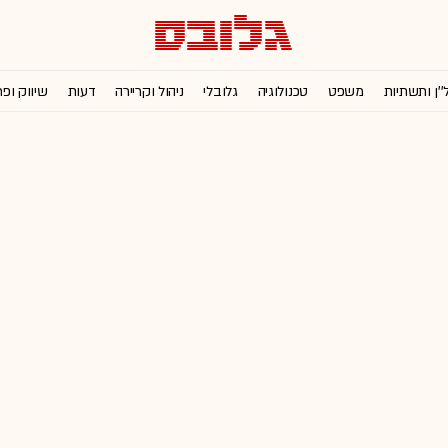
''ן ותשתיות
משפט
טכנולוגיה
גלובלי
ניהול וקריירה
דעות
שיווק ופ