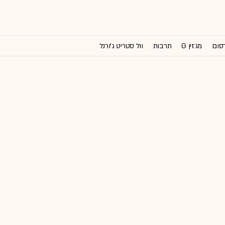
רסום
מגזין G
תרבות
וול סטריט ג'ורנל