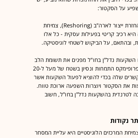
פיע על הסקטור:
עיצוב מחדש של שרשראות אספקה, החזרת ייצור לארה"ב (Reshoring), צמיחת
יא רכיב קריטי בפעילות עסקית - כל אלו
, ובהתאם, על הביקוש לשטחי לוגיסטיקה.
ם השקעות נדל"ן בחו"ל מפנים את תשומת הלב
שלהם לסקטור הנדל"ן הלוגיסטי, בו לפרופימקס התמחות ונסיון בשטח של מעל ל-20
שרים שלה בכדי להוציא לפעול השקעות אשר
ות את הסקטור ויוצרות השפעה ארוכת טווח.
ה לטרנדית בהשקעות נדל"ן בחו"ל, חשוב
תר נקודות
יחת המרכזים הלוגיסטיים היא עליית המסחר