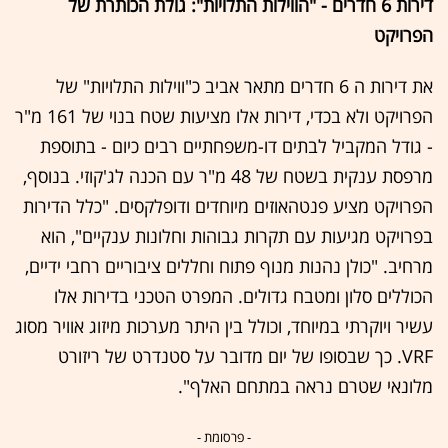
דירות 6 חדרים - "הווילות התלויות": גולת הכותרת של
הפרויקט
את דירות ה 6 חדרים מתאר אביב כ"ווילות התלויות" של
הפרויקט ולא בכדי, דירות אלו מציעות שטח בנוי של 161 מ"ר
- גודל המקביל לבתים דו-משפחתיים רבים כיום - בתוספת
מרפסת ענקית בשטח של 48 מ"ר עם הכנה לג'קוזי. בנוסף,
הפרויקט מציע פנטהאוזים מיוחדים ודופלקסים. "כלל הדירות
בפרויקט מגיעות עם תקרות גבוהות וחלונות ענקיים", הוא
מרחיב. "כולן נהנות מנוף פתוח וחללים ציבוריים רחבי ידיים,
הכוללים סלון ומטבח גדולים. המפרט הטכני בדירות אלו
עשיר ויוקרתי במיוחד, וכולל בין היתר מערכות מיזוג אוויר מסוג
VRF. כך שבסופו של יום מדובר על סטנדרט של ריזורט
מלונאי שטרם נראה במתחם האלף".
- פרסומת -