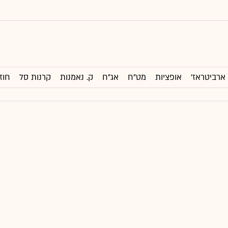
ארביטראז'
אופציות
מט"ח
אג"ח
ק. נאמנות
קרנות סל
חוז