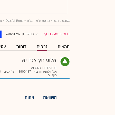
גלובס פיננסי
>
בורסת ת"א - אג"ח
>
All-Bond כללי
>
אג
6/8/2026
בהשהיה של 15 דק'
עדכון אחרון
|
תמצית
גרפים
דוחות
עסק
אלוני חץ אגח יא
ALONY HETS B11
אג"ח להמרה רצף
3900487
תל-אביב
S
סוף יום
השוואה
ניתוח