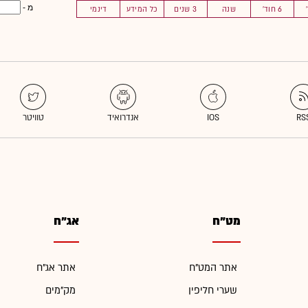
מ -
6 חוד'
שנה
3 שנים
כל המידע
דינמי
מט"ח
אג"ח
אתר המט"ח
אתר אג"ח
שערי חליפין
מק"מים