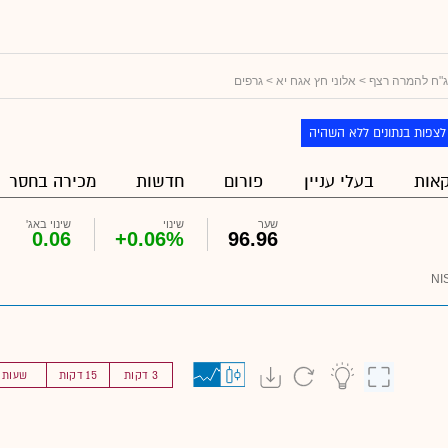
"ח להמרה רצף
>
אלוני חץ אגח יא
> גרפים
לצפות בנתונים ללא השהיה
אות
בעלי עניין
פורום
חדשות
מכירה בחסר
שער
שינוי
שינוי באג'
0.06
+0.06%
96.96
NI
3 דקות
15 דקות
שעות