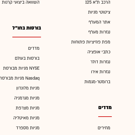
הרכב ת"א 125
השוואה ביצועי קרנות
ציטוטי מניות
אתר המעו"ף
בורסות בחו"ל
נגזרות מעו"ף
מפת פוזיציות פתוחות
מדדים
כתבי אופציה
בורסות בעולם
נגזרות דולר
מניות מבורסת NYSE
נגזרות אירו
מניות מבורסת Nasdaq
ברומטר-מגמות
מניות מלונדון
מניות מגרמניה
מדדים
מניות מצרפת
מניות מאיטליה
מחירים
מניות מספרד