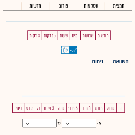
תמצית
עסקאות
פורום
חדשות
חודשים
שבועות
ימים
שעות
15 דקות
3 דקות
השוואה
ניתוח
יום
שבוע
חודש
3 חוד'
6 חוד'
שנה
3 שנים
כל המידע
דינמי
מ -
עד