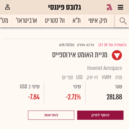
גלובס פיננסי
ראשי
תיק אישי
ת"א
וול סטריט
ארביטראז'
מט"
6/8/2026
בהשהיה של 15 דק'
עדכון אחרון
|
מניית האומט אירוספייס
Howmet Aerospace
מניה
HWM
ניו-יורק
USD
סוף יום
שער
שינוי
שינוי ב USD
-7.84
-2.71%
281.88
הוסף לתיק
התראות