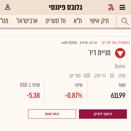
גלובס פיננסי
ראשי
תיק אישי
ת"א
וול סטריט
ארביטראז'
מט"
4/8/2026
בהשהיה של 15 דק'
עדכון אחרון
|
מניית דיר
Deere
מניה
DE
ניו-יורק
USD
סוף יום
שער
שינוי
שינוי ב USD
-5.38
-0.87%
611.99
הוסף לתיק
התראות