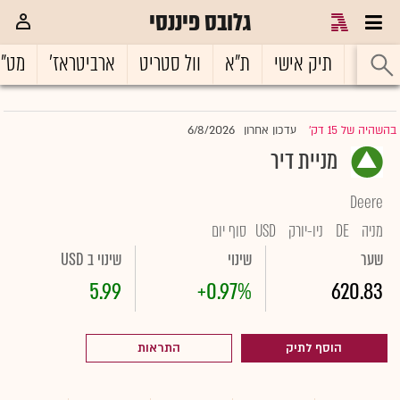
גלובס פיננסי
ראשי
תיק אישי
ת"א
וול סטריט
ארביטראז'
מט"
6/8/2026
בהשהיה של 15 דק'
עדכון אחרון
|
מניית דיר
Deere
מניה
DE
ניו-יורק
USD
סוף יום
שער
שינוי
שינוי ב USD
5.99
+0.97%
620.83
הוסף לתיק
התראות