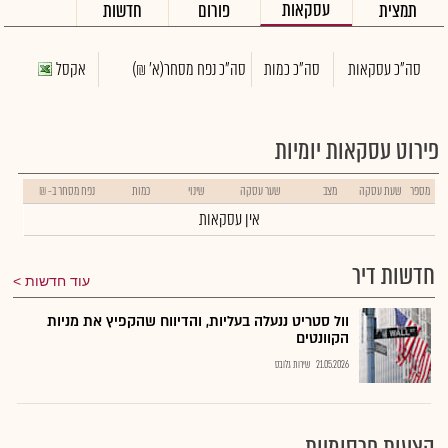
עסקאות
תמצית
פורום
חדשות
סה"כ עסקאות
סה"כ כמות
סה"כ נפח מסחר
(א' ₪)
אקסל
פירוט עסקאות יומיות
מספר
שעת עסקה
מצב
שער עסקה
שינוי
כמות
נפח מסחר ב- ₪
אין עסקאות
חדשות דיר
עוד חדשות
וול סטריט ננעלה בעליות, והדיווח שהקפיץ את מניות
הקוונטים
21.05.2026
שירות גלובס