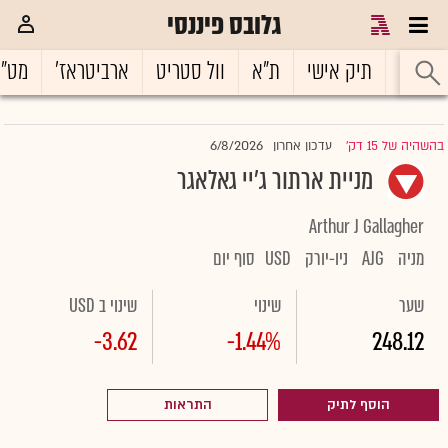
גלובס פיננסי
ראשי
תיק אישי
ת"א
וול סטריט
ארביטראז'
מט"
6/8/2026
בהשהיה של 15 דק'
עדכון אחרון
|
מניית ארתור ג'יי גאלאגר
Arthur J Gallagher
מניה
AJG
ניו-יורק
USD
סוף יום
שער
שינוי
שינוי ב USD
-3.62
-1.44%
248.12
הוסף לתיק
התראות