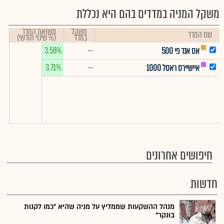
משקל המניה במדדים בהם היא נכללת
משקל
תשואת המדד
שם המדד
במדד
(% שינוי חודשי)
3.58%
--
אס אנד פי 500
3.71%
--
איישיירס ראסל 1000
חיפושים אחרונים
חדשות
מנהל ההשקעות שממליץ על מניה שהיא "כמו לקנות
בונקר"