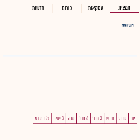
תמצית
עסקאות
פורום
חדשות
השוואה
יום
שבוע
חודש
3 חוד'
6 חוד'
שנה
3 שנים
כל המידע