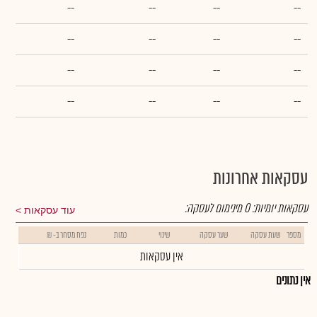
--
--
--
--
--
--
--
--
--
--
--
--
--
--
--
--
עסקאות אחרונות
עסקאות יומיות:
0
מינימום לעסקה:
עוד עסקאות
מספר
שעת עסקה
שער עסקה
שינוי
כמות
נפח מסחר ב- ₪
אין עסקאות
אין נתונים