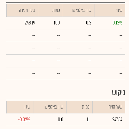
שינוי
₪ שווי באלפי
כמות
שער מכירה
248.19
100
0.2
0.12%
--
--
--
--
--
--
--
--
--
--
--
--
--
--
--
--
ביקוש
שער קניה
כמות
₪ שווי באלפי
שינוי
-0.02%
0.0
11
247.84