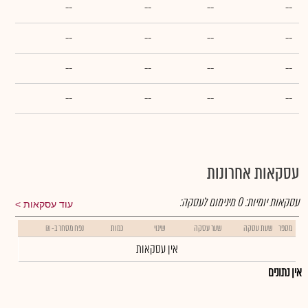
--
--
--
--
--
--
--
--
--
--
--
--
--
--
--
--
עסקאות אחרונות
עסקאות יומיות:
0
מינימום לעסקה:
עוד עסקאות
מספר
שעת עסקה
שער עסקה
שינוי
כמות
נפח מסחר ב- ₪
אין עסקאות
אין נתונים