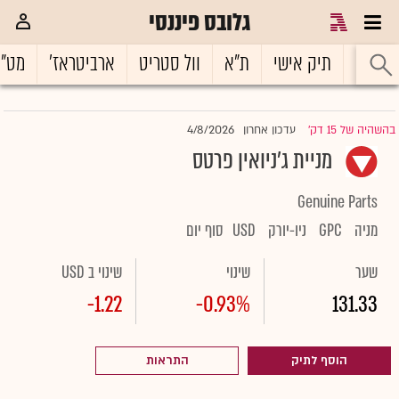
גלובס פיננסי
ראשי
תיק אישי
ת"א
וול סטריט
ארביטראז'
מט"
4/8/2026
בהשהיה של 15 דק'
עדכון אחרון
|
מניית ג'ניואין פרטס
Genuine Parts
מניה
GPC
ניו-יורק
USD
סוף יום
שער
שינוי
שינוי ב USD
-1.22
-0.93%
131.33
הוסף לתיק
התראות