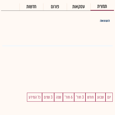
תמצית
עסקאות
פורום
חדשות
השוואה
יום
שבוע
חודש
3 חוד'
6 חוד'
שנה
3 שנים
כל המידע