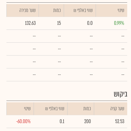
שינוי
₪ שווי באלפי
כמות
שער מכירה
132.63
15
0.0
0.99%
--
--
--
--
--
--
--
--
--
--
--
--
--
--
--
--
ביקוש
שער קניה
כמות
₪ שווי באלפי
שינוי
-60.00%
0.1
200
52.53