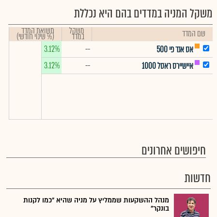
משקל המניה במדדים בהם היא נכללת
משקל
תשואת המדד
שם המדד
במדד
(% שינוי חודשי)
3.12%
--
אס אנד פי 500
3.12%
--
איישיירס ראסל 1000
חיפושים אחרונים
חדשות
מנהל ההשקעות שממליץ על מניה שהיא "כמו לקנות
בונקר"