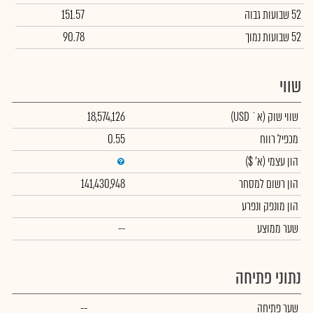
52 שבועות גבוה
151.57
52 שבועות נמוך
90.78
שווי
שווי שוק
(א` USD)
18,574,126
מכפיל רווח
0.55
הון עצמי
(א' $)
הון רשום למסחר
141,430,948
הון מונפק ונפרע
שער ממוצע
--
נתוני פתיחה
שער פתיחה
--