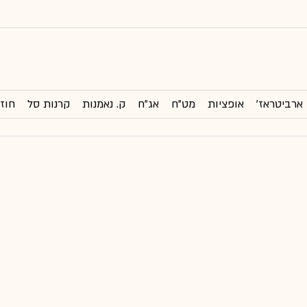
ארביטראז'
אופציות
מט"ח
אג"ח
ק. נאמנות
קרנות סל
חוזי