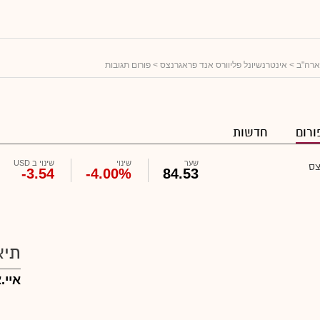
ארה"ב
>
אינטרנשיונל פליוורס אנד פראגרנצס
> פורום תגובות
ורום
חדשות
שער
שינוי
שינוי ב USD
צס
-3.54
-4.00%
84.53
תיא
איי.