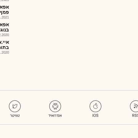
אפאפ
פמןץ
021, 09:37
בנוג
020, 08:24
איי.
בתום ה
020, 18:23