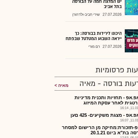
יש המלצה חמה על הבורסה
בתל אביב
27.07.2026
שירי חביב-ולדהורן
היכונו לירידות בבורסה: כך
ייראה השבוע המטלטל שבפתח
27.07.2026
רם מורי
ות פרסומיות
עות בורסה - מאיה
מאיה
פ.אפ - תחזיות ותכנית מדיניות
טגית לאחר עסקת המיזוג
11.01.2
פ.אפ - מצגת משקיעים- 425 םען
11.01.2
-תזכורת:מחיקה מן הרישום למסחר
 בת"א ביום 20.1.21
05.01.2