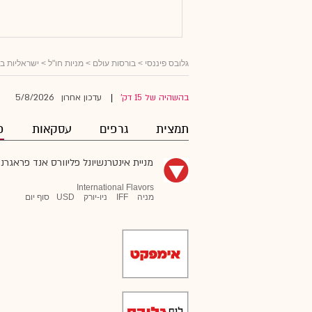
גלובס פיננסי
>
בורסות עולם
>
מניות חו"ל
>
ישראליות ב
5/8/2026
בהשהיה של 15 דק'
עדכון אחרון
|
תמצית
גרפים
עסקאות
פ
מניית אינטרנשיונל פליוורס אנד פראגרנ
International Flavors
מניה
IFF
ניו-יורק
USD
סוף יום