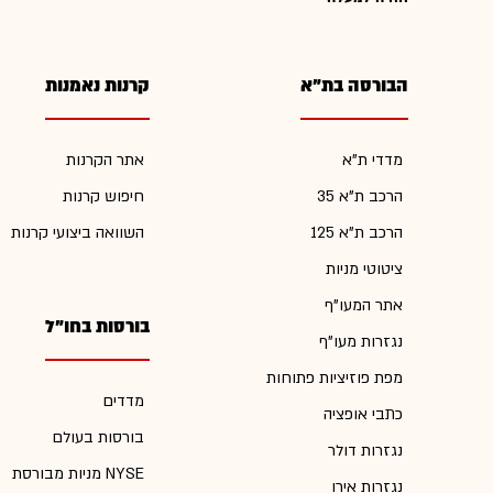
הבורסה בת"א
קרנות נאמנות
מדדי ת"א
אתר הקרנות
הרכב ת"א 35
חיפוש קרנות
הרכב ת"א 125
השוואה ביצועי קרנות
ציטוטי מניות
אתר המעו"ף
בורסות בחו"ל
נגזרות מעו"ף
מפת פוזיציות פתוחות
מדדים
כתבי אופציה
בורסות בעולם
נגזרות דולר
מניות מבורסת NYSE
נגזרות אירו