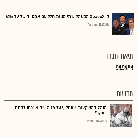
ה-SpaceX הבאה? שתי מניות חלל עם אפסייד של עד 61%
18.06.2026
צחי גרינולד
תיאור חברה
איי.אפ.אפ
חדשות
מנהל ההשקעות שממליץ על מניה שהיא "כמו לקנות
בונקר"
08.08.2026
כתבי גלובס