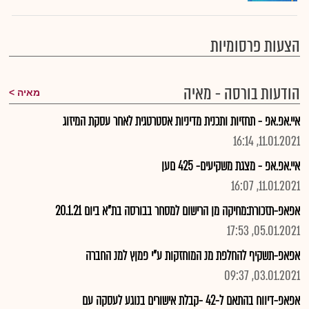
הצעות פרסומיות
הודעות בורסה - מאיה
מאיה
איי.אפ.אפ - תחזיות ותכנית מדיניות אסטרטגית לאחר עסקת המיזוג
11.01.2021, 16:14
איי.אפ.אפ - מצגת משקיעים- 425 םען
11.01.2021, 16:07
אפאפ-תזכורת:מחיקה מן הרישום למסחר בבורסה בת"א ביום 20.1.21
05.01.2021, 17:53
אפאפ-תשקיף להחלפת מנ המוחזקות ע"י פמןץ למנ החברה
03.01.2021, 09:37
אפאפ-דיווח בהתאם ל-42 -קבלת אישורים בנוגע לעסקה עם