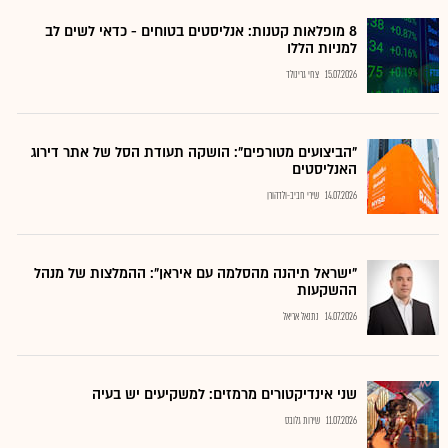
8 מופלאות קטנות: אנליסטים בטוחים - כדאי לשים לב
למניות הללו
15.07.2026
צחי גרינולד
"הביצועים מטורפים": הושקה תעודת הסל של אתר דירוג
האנליסטים
14.07.2026
שירי חביב-ולדהורן
"ישראל תיהנה מהסלמה עם איראן": ההמלצות של מנהל
ההשקעות
14.07.2026
נתנאל אריאל
שני אינדיקטורים מרמזים: למשקיעים יש בעיה
11.07.2026
שירות גלובס