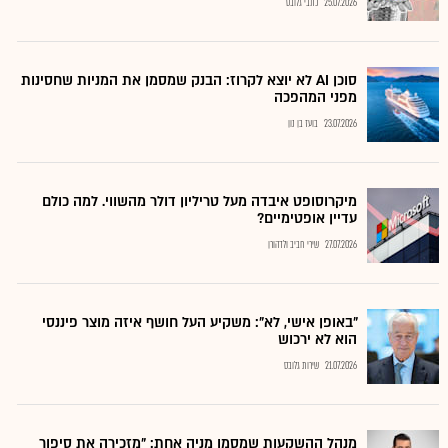
25.07.2026
כתבי גלובס
סוכן AI לא יוצא לקרוז: הבנק שמסמן את המניות שחסינות
מפני המהפכה
23.07.2026
בועז בן נון
מיקרוסופט איבדה מעל טריליון דולר מהשווי. למה כולם
עדיין אופטימיים?
27.07.2026
שירי חביב ולדהורן
"באופן אישי, לא": משקיע העל חושף איזה מוצר פיננסי
הוא לא ירכוש
21.07.2026
שירות גלובס
מנהל ההשקעות שמסמן מניה אחת: "מזכירה את סיפור