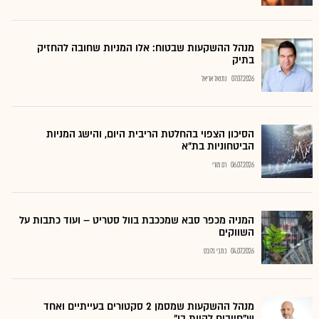
מנהל ההשקעות שבטוח: אלו המניות שחובה להחזיק
בתיק
07.07.2026
נתנאל אריאל
הסיכון הצפוי בהחלטת הריבית היום, והישג המניות
הביטחוניות בת"א
06.07.2026
רם מורי
המניה מכפר סבא שמככבת בוול סטריט – ועוד כתבות על
השווקים
04.07.2026
כתבי גלובס
מנהל ההשקעות שמסמן 2 סקטורים בעייתיים ואחד
ש"חייבים להיות בו"