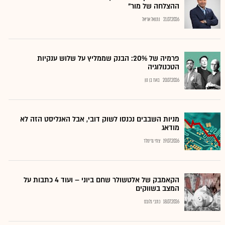
ההצלחה של מור"
21.07.2026
נתנאל אריאל
פרמיה של 20%: הבנק שממליץ על שלוש ענקיות
הטכנולוגיה
20.07.2026
בועז בן נון
מניות השבבים נכנסו לשוק דובי, אבל האנליסט הזה לא
מודאג
19.07.2026
צחי גרינולד
הקאמבק של אלטשולר שחם ביוני – ועוד 4 כתבות על
המצב בשווקים
18.07.2026
כתבי גלובס