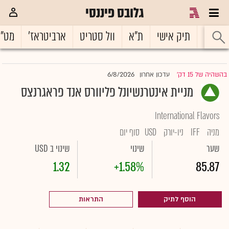
גלובס פיננסי
ראשי
תיק אישי
ת"א
וול סטריט
ארביטראז'
מט"
6/8/2026
בהשהיה של 15 דק'
עדכון אחרון
|
מניית אינטרנשיונל פליוורס אנד פראגרנצס
International Flavors
מניה
IFF
ניו-יורק
USD
סוף יום
שער
שינוי
שינוי ב USD
1.32
+1.58%
85.87
הוסף לתיק
התראות