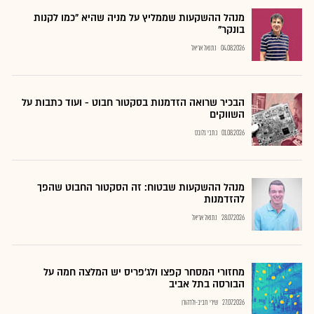
מנהל ההשקעות שממליץ על מניה שהיא "כמו לקנות
בונקר"
04.08.2026
נתנאל אריאל
הבכיר שרואה הזדמנות בסקטור חבוט - ועוד כתבות על
השווקים
01.08.2026
כתבי גלובס
מנהל ההשקעות שבטוח: זה הסקטור החבוט שהפך
להזדמנות
28.07.2026
נתנאל אריאל
מחזורי המסחר קפצו ולג'פריס יש המלצה חמה על
הבורסה בתל אביב
27.07.2026
שירי חביב-ולדהורן