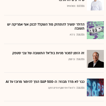
01.07.2026
נתנאל אריאל
הדולר ימשיך להתחזק מול השקל? לבנק אוף אמריקה יש
תשובה
25.06.2026
בר לביא
זה הזמן למכור מניות בת"א? התשובה של צבי סטפק
25.06.2026
צבי סטפק
כבר לא מדד מבוזר: ה-S&P 500 הפך להימור מרוכז על AI
23.06.2026
רו"ח ועו"ד איתי רושקביץ ודרינה רזניקוב