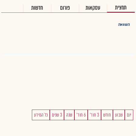
תמצית
עסקאות
פורום
חדשות
השוואה
יום
שבוע
חודש
3 חוד'
6 חוד'
שנה
3 שנים
כל המידע