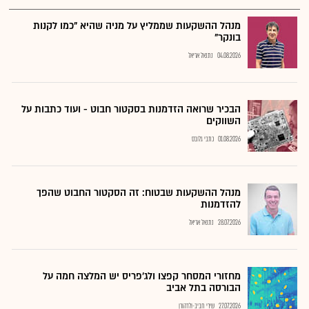
מנהל ההשקעות שממליץ על מניה שהיא "כמו לקנות
בונקר"
04.08.2026
נתנאל אריאל
הבכיר שרואה הזדמנות בסקטור חבוט - ועוד כתבות על
השווקים
01.08.2026
כתבי גלובס
מנהל ההשקעות שבטוח: זה הסקטור החבוט שהפך
להזדמנות
28.07.2026
נתנאל אריאל
מחזורי המסחר קפצו ולג'פריס יש המלצה חמה על
הבורסה בתל אביב
27.07.2026
שירי חביב-ולדהורן