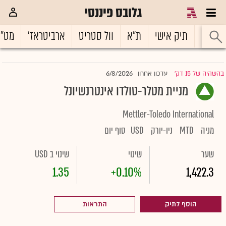
גלובס פיננסי
ראשי
תיק אישי
ת"א
וול סטריט
ארביטראז'
מט"
6/8/2026
בהשהיה של 15 דק'
עדכון אחרון
|
מניית מטלר-טולדו אינטרנשיונל
Mettler-Toledo International
מניה
MTD
ניו-יורק
USD
סוף יום
שער
שינוי
שינוי ב USD
1.35
+0.10%
1,422.3
הוסף לתיק
התראות