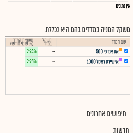
אין נתונים
משקל המניה במדדים בהם היא נכללת
משקל
תשואת המדד
שם המדד
במדד
(% שינוי חודשי)
2.94%
--
אס אנד פי 500
2.95%
--
איישיירס ראסל 1000
חיפושים אחרונים
חדשות