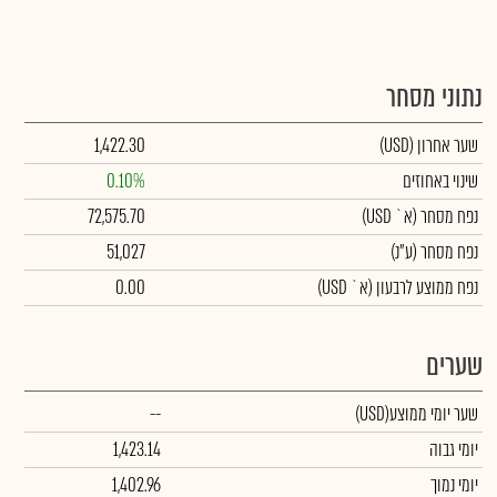
נתוני מסחר
שער אחרון
(USD)
1,422.30
שינוי באחוזים
0.10%
נפח מסחר
(א` USD)
72,575.70
נפח מסחר
(ע"נ)
51,027
נפח ממוצע לרבעון (א` USD)
0.00
שערים
שער יומי ממוצע
(USD)
--
יומי גבוה
1,423.14
יומי נמוך
1,402.96