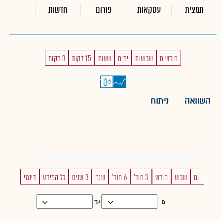
תמצית
עסקאות
פורום
חדשות
חודשים
שבועות
ימים
שעות
15 דקות
3 דקות
השוואה
ניתוח
יום
שבוע
חודש
3 חוד'
6 חוד'
שנה
3 שנים
כל המידע
דינמי
מ -
עד