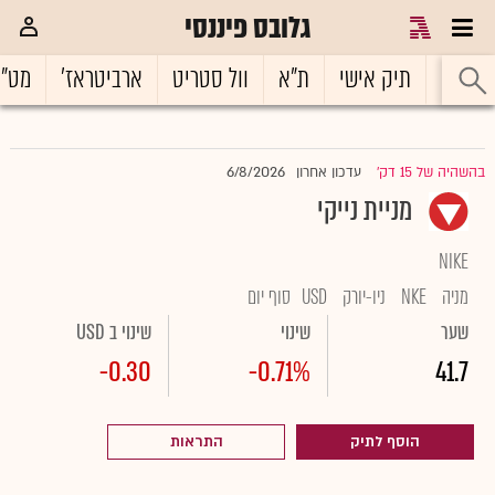
גלובס פיננסי
ראשי
תיק אישי
ת"א
וול סטריט
ארביטראז'
מט"
6/8/2026
בהשהיה של 15 דק'
עדכון אחרון
|
מניית נייקי
NIKE
מניה
NKE
ניו-יורק
USD
סוף יום
שער
שינוי
שינוי ב USD
-0.30
-0.71%
41.7
הוסף לתיק
התראות