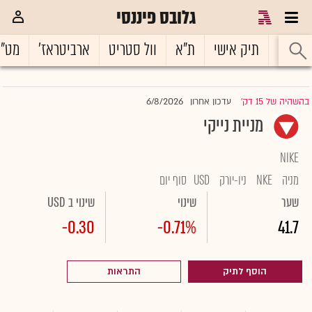
גלובס פיננסי
ראשי
תיק אישי
ת"א
וול סטריט
ארביטראז'
מט"
6/8/2026
בהשהיה של 15 דק'
עדכון אחרון
|
מניית נייקי
NIKE
מניה
NKE
ניו-יורק
USD
סוף יום
שער
שינוי
שינוי ב USD
-0.30
-0.71%
41.7
הוסף לתיק
התראות