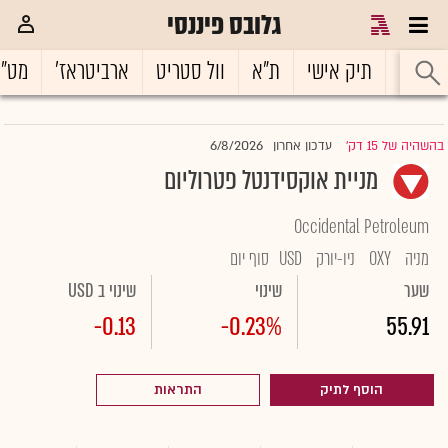
גלובס פיננסי
ראשי
תיק אישי
ת"א
וול סטריט
ארביטראז'
מט"
6/8/2026
בהשהיה של 15 דק'
עדכון אחרון
|
מניית אוקסידנטל פטרוליום
Occidental Petroleum
מניה
OXY
ניו-יורק
USD
סוף יום
שער
שינוי
שינוי ב USD
-0.13
-0.23%
55.91
הוסף לתיק
התראות