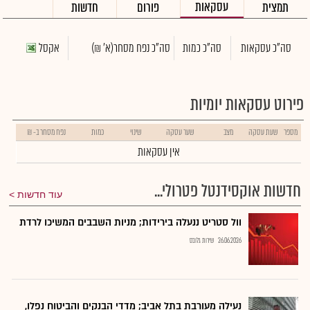
עסקאות
תמצית
פורום
חדשות
סה"כ עסקאות
סה"כ כמות
סה"כ נפח מסחר
(א' ₪)
אקסל
פירוט עסקאות יומיות
מספר
שעת עסקה
מצב
שער עסקה
שינוי
כמות
נפח מסחר ב- ₪
אין עסקאות
חדשות אוקסידנטל פטרולי...
עוד חדשות
וול סטריט ננעלה בירידות; מניות השבבים המשיכו לרדת
26.06.2026
שירות גלובס
נעילה מעורבת בתל אביב; מדדי הבנקים והביטוח נפלו,