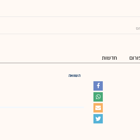
מס
ורום
חדשות
השוואה