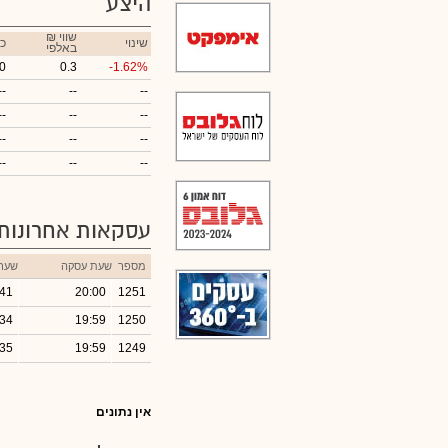
היצע
₪ שווי
שינוי
כ
באלפי
0
0.3
-1.62%
--
--
--
--
--
--
--
--
--
--
--
--
עסקאות אחרונות
מספר
שעת עסקה
שער
.41
20:00
1251
.34
19:59
1250
.35
19:59
1249
אין נתונים