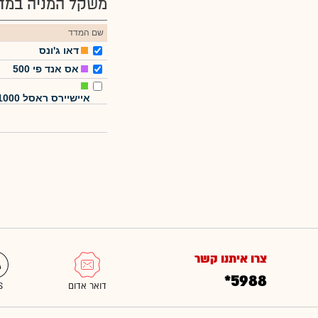
משקל המניה במדד
שם המדד
דאו ג'ונס
אס אנד פי 500
איישיירס ראסל 1000
צרו איתנו קשר
*5988