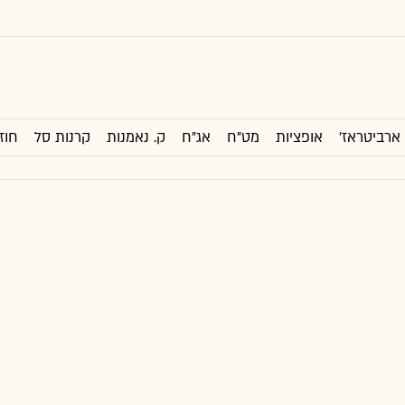
ארביטראז'
אופציות
מט"ח
אג"ח
ק. נאמנות
קרנות סל
חוז