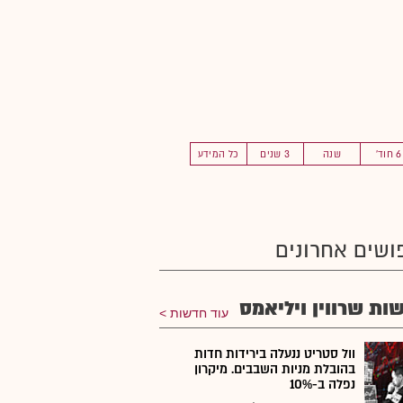
6 חוד'
שנה
3 שנים
כל המידע
ושים אחרונים
ות שרווין ויליאמס
עוד חדשות
וול סטריט ננעלה בירידות חדות
בהובלת מניות השבבים. מיקרון
נפלה ב-10%