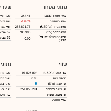
נתוני מסחר
שערי
שער אחרון
(USD)
363.41
שער יומי
שינוי באחוזים
-1.67%
יומי גבוה
נפח מסחר
(א` USD)
283,821.76
יומי נמוך
נפח מסחר
(ע"נ)
780,996
52 שבועות גבוה
נפח ממוצע לרבעון (א`
52 שבועות נמוך
0.00
USD)
שווי
נתוני
שווי שוק
(א` USD)
91,526,004
שער פתי
מכפיל רווח
0.03
שער בסי
הון עצמי
(א' $)
שינוי באח
הון רשום למסחר
251,853,291
שינוי
ב- USD
הון מונפק ונפרע
נפח מס
שער ממוצע
--