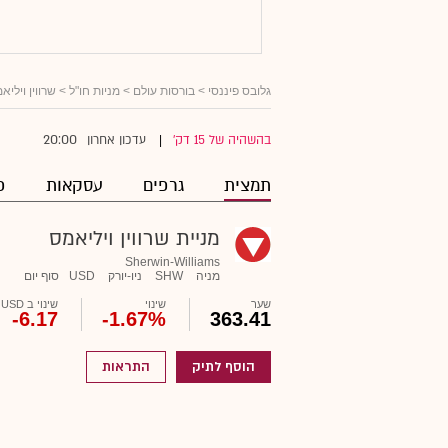
גלובס פיננסי
>
בורסות עולם
>
מניות חו"ל
> שרווין ויליא
20:00
בהשהיה של 15 דק'
עדכון אחרון
|
תמצית
גרפים
עסקאות
פ
מניית שרווין ויליאמס
Sherwin-Williams
מניה
SHW
ניו-יורק
USD
סוף יום
שער
שינוי
שינוי ב USD
-6.17
-1.67%
363.41
הוסף לתיק
התראות