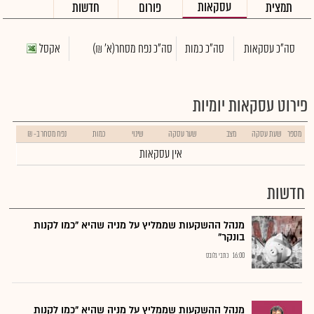
עסקאות
תמצית
פורום
חדשות
סה"כ עסקאות
סה"כ כמות
סה"כ נפח מסחר
(א' ₪)
אקסל
פירוט עסקאות יומיות
מספר
שעת עסקה
מצב
שער עסקה
שינוי
כמות
נפח מסחר ב- ₪
אין עסקאות
חדשות
מנהל ההשקעות שממליץ על מניה שהיא "כמו לקנות
בונקר"
16:00
כתבי גלובס
מנהל ההשקעות שממליץ על מניה שהיא "כמו לקנות