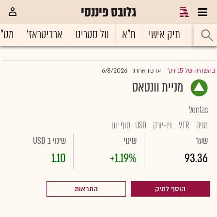
גלובס פיננסי
ראשי
תיק אישי
ת"א
וול סטריט
ארביטראז'
מט"
6/8/2026
בהשהיה של 15 דק'
עדכון אחרון
|
מניית וונטאס
Ventas
מניה
VTR
ניו-יורק
USD
סוף יום
שער
שינוי
שינוי ב USD
1.10
+1.19%
93.36
הוסף לתיק
התראות