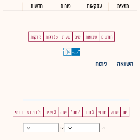
תמצית
עסקאות
פורום
חדשות
חודשים
שבועות
ימים
שעות
15 דקות
3 דקות
השוואה
ניתוח
יום
שבוע
חודש
3 חוד'
6 חוד'
שנה
3 שנים
כל המידע
דינמי
מ -
עד