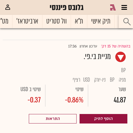
גלובס פיננסי
ראשי
תיק אישי
ת"א
וול סטריט
ארביטראז'
מט"
17:36
בהשהיה של 15 דק'
עדכון אחרון
|
מניית בי.פי.
BP
מניה
BP
ניו-יורק
USD
רציף
שער
שינוי
שינוי ב USD
-0.37
-0.86%
41.87
הוסף לתיק
התראות