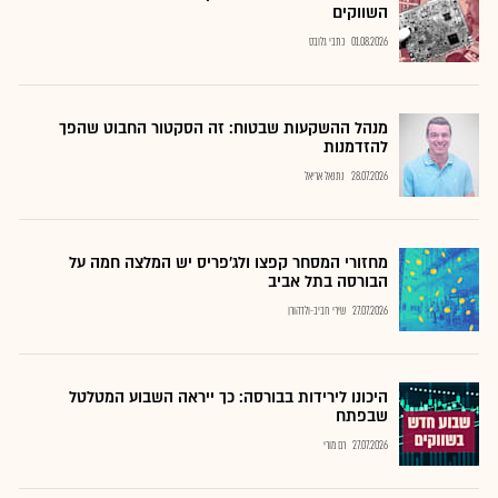
השווקים
01.08.2026
כתבי גלובס
מנהל ההשקעות שבטוח: זה הסקטור החבוט שהפך
להזדמנות
28.07.2026
נתנאל אריאל
מחזורי המסחר קפצו ולג'פריס יש המלצה חמה על
הבורסה בתל אביב
27.07.2026
שירי חביב-ולדהורן
היכונו לירידות בבורסה: כך ייראה השבוע המטלטל
שבפתח
27.07.2026
רם מורי