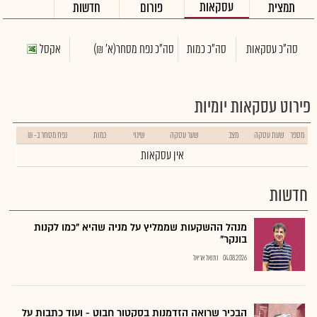
עסקאות
תמצית
פורום
חדשות
סה"כ עסקאות
סה"כ כמות
סה"כ נפח מסחר
(א' ₪)
אקסל
פירוט עסקאות יומיות
מספר
שעת עסקה
מצב
שער עסקה
שינוי
כמות
נפח מסחר ב- ₪
אין עסקאות
חדשות
מנהל ההשקעות שממליץ על מניה שהיא "כמו לקנות
בונקר"
04.08.2026
נתנאל אריאל
הבכיר שרואה הזדמנות בסקטור חבוט - ועוד כתבות על