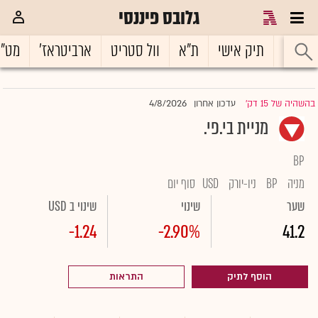
גלובס פיננסי
ראשי
תיק אישי
ת"א
וול סטריט
ארביטראז'
מט"
4/8/2026
בהשהיה של 15 דק'
עדכון אחרון
|
מניית בי.פי.
BP
מניה
BP
ניו-יורק
USD
סוף יום
שער
שינוי
שינוי ב USD
-1.24
-2.90%
41.2
הוסף לתיק
התראות