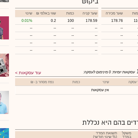
ביקוש
מות
שער מכירה
שער קניה
כמות
₪ שווי באלפי
שינוי
0.01%
0.2
100
178.59
178.76
11
--
--
--
--
--
--
--
--
--
--
--
--
--
--
--
--
--
--
--
--
עסקאות יומיות:
0
מינימום לעסקה:
עוד עסקאות
 עסקה
שינוי
כמות
נפח מסחר ב- ₪
אין עסקאות
ים בהם היא נכללת
משקל
תשואת המדד
במדד
(% שינוי חודשי)