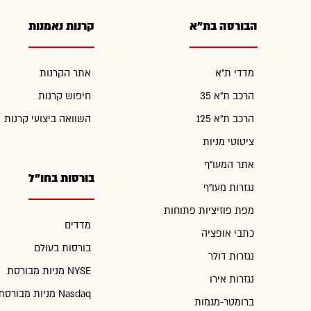
הבורסה בת"א
קרנות נאמנות
מדדי ת"א
אתר הקרנות
הרכב ת"א 35
חיפוש קרנות
הרכב ת"א 125
השוואה ביצועי קרנות
ציטוטי מניות
אתר המעו"ף
בורסות בחו"ל
נגזרות מעו"ף
מפת פוזיציות פתוחות
מדדים
כתבי אופציה
בורסות בעולם
נגזרות דולר
מניות מבורסת NYSE
נגזרות אירו
מניות מבורסת Nasdaq
ברומטר-מגמות