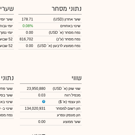
נתוני מסחר
שערי
שער אחרון
(USD)
178.71
שער יומי
שינוי באחוזים
0.08%
יומי גבוה
נפח מסחר
(א` USD)
0.00
יומי נמוך
נפח מסחר
(ע"נ)
816,702
52 שבועות גבוה
נפח ממוצע לרבעון (א` USD)
0.00
52 שבועות נמוך
שווי
נתוני
שווי שוק
(א` USD)
23,950,880
שער פתי
מכפיל רווח
0.03
שער בסי
הון עצמי
(א' $)
שינוי באח
הון רשום למסחר
134,020,931
שינוי
ב- USD
הון מונפק ונפרע
נפח מס
שער ממוצע
0.00