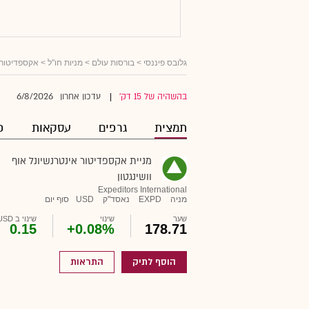
גלובס פיננסי
>
בורסות עולם
>
מניות חו"ל
> אקספדיטור א
6/8/2026
בהשהיה של 15 דק'
עדכון אחרון
|
תמצית
גרפים
עסקאות
פ
מניית אקספדיטור אינטרנשיונל אוף
וושינגטון
Expeditors International
מניה
EXPD
נאסד"ק
USD
סוף יום
שער
שינוי
שינוי ב USD
0.15
+0.08%
178.71
הוסף לתיק
התראות