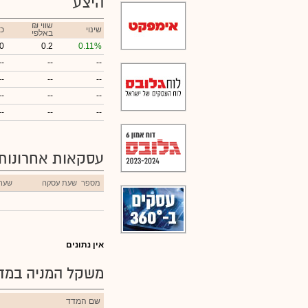
היצע
₪ שווי
שינוי
כ
באלפי
0
0.2
0.11%
--
--
--
--
--
--
--
--
--
--
--
--
עסקאות אחרונות
מספר
שעת עסקה
שער
אין נתונים
משקל המניה במדד
שם המדד