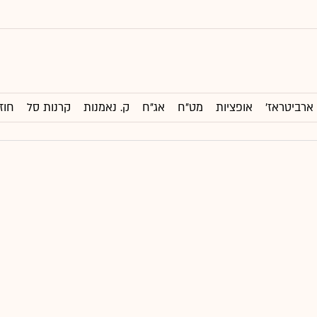
ארביטראז'
אופציות
מט"ח
אג"ח
ק. נאמנות
קרנות סל
חוז