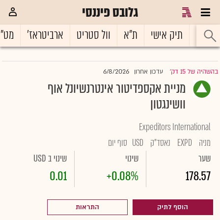
גלובס פיננסי
ראשי
תיק אישי
ת"א
וול סטריט
ארביטראז'
מט"
6/8/2026
בהשהיה של 15 דק'
עדכון אחרון
|
מניית אקספדיטור אינטרנשיונל אוף
וושינגטון
Expeditors International
מניה
EXPD
נאסד"ק
USD
סוף יום
שער
שינוי
שינוי ב USD
0.01
+0.08%
178.57
הוסף לתיק
התראות