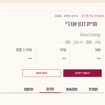
16:34
בהשהיה של 15 דק'
עדכון אחרון
|
מניית דבון אנרג'י
Devon Energy
מניה
DVN
ניו-יורק
USD
--
שער
שינוי
שינוי ב USD
--
--
--
הוסף לתיק
התראות
פורום
תמצית
עסקאות
חדשות