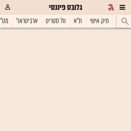
גלובס פיננסי
ראשי
תיק אישי
ת"א
וול סטריט
ארביטראז'
מט"