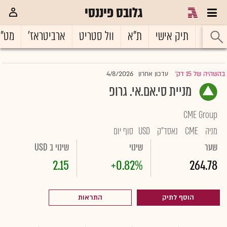
גלובס פיננסי
ראשי
תיק אישי
ת"א
וול סטריט
ארביטראז'
מט"
4/8/2026
בהשהיה של 15 דק'
עדכון אחרון
|
מניית סי.אם.אי. גרופ
CME Group
מניה
CME
נאסד"ק
USD
סוף יום
שער
שינוי
שינוי ב USD
2.15
+0.82%
264.78
הוסף לתיק
התראות