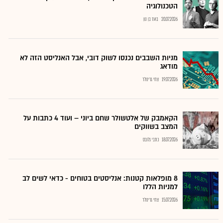
הטכנולוגיה
20.07.2026
בועז בן נון
מניות השבבים נכנסו לשוק דובי, אבל האנליסט הזה לא
מודאג
19.07.2026
צחי גרינולד
הקאמבק של אלטשולר שחם ביוני – ועוד 4 כתבות על
המצב בשווקים
18.07.2026
כתבי גלובס
8 מופלאות קטנות: אנליסטים בטוחים - כדאי לשים לב
למניות הללו
15.07.2026
צחי גרינולד