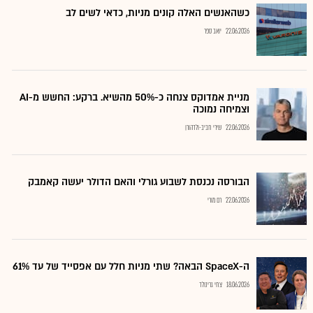
כשהאנשים האלה קונים מניות, כדאי לשים לב
22.06.2026
יואב ספר
מניית אמדוקס צנחה כ-50% מהשיא. ברקע: החשש מ-AI
וצמיחה נמוכה
22.06.2026
שירי חביב-ולדהורן
הבורסה נכנסת לשבוע גורלי והאם הדולר יעשה קאמבק
22.06.2026
רם מורי
ה-SpaceX הבאה? שתי מניות חלל עם אפסייד של עד 61%
18.06.2026
צחי גרינולד