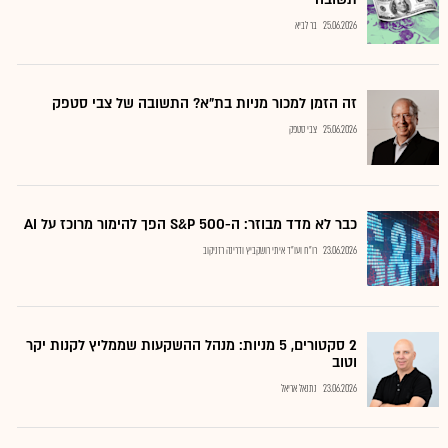
25.06.2026
בר לביא
זה הזמן למכור מניות בת"א? התשובה של צבי סטפק
25.06.2026
צבי סטפק
כבר לא מדד מבוזר: ה-S&P 500 הפך להימור מרוכז על AI
23.06.2026
רו"ח ועו"ד איתי רושקביץ ודרינה רזניקוב
2 סקטורים, 5 מניות: מנהל ההשקעות שממליץ לקנות יקר
וטוב
23.06.2026
נתנאל אריאל