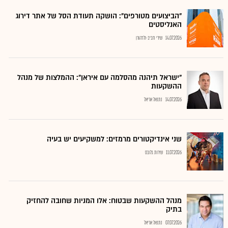
"הביצועים מטורפים": הושקה תעודת הסל של אתר דירוג
האנליסטים
14.07.2026
שירי חביב-ולדהורן
"ישראל תיהנה מהסלמה עם איראן": ההמלצות של מנהל
ההשקעות
14.07.2026
נתנאל אריאל
שני אינדיקטורים מרמזים: למשקיעים יש בעיה
11.07.2026
שירות גלובס
מנהל ההשקעות שבטוח: אלו המניות שחובה להחזיק
בתיק
07.07.2026
נתנאל אריאל