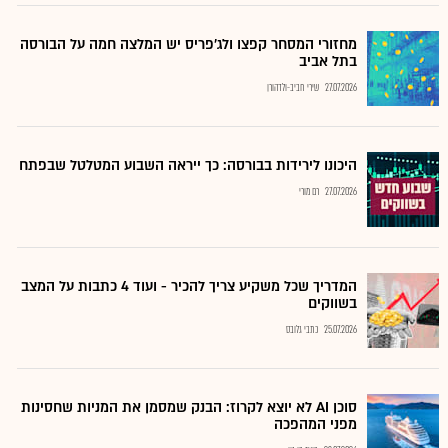
מחזורי המסחר קפצו ולג'פריס יש המלצה חמה על הבורסה
בתל אביב
27.07.2026
שירי חביב-ולדהורן
היכונו לירידות בבורסה: כך ייראה השבוע המטלטל שבפתח
27.07.2026
רם מורי
המדריך שכל משקיע צריך להכיר - ועוד 4 כתבות על המצב
בשווקים
25.07.2026
כתבי גלובס
סוכן AI לא יוצא לקרוז: הבנק שמסמן את המניות שחסינות
מפני המהפכה