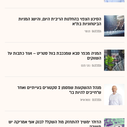
הסיכון הצפוי בהחלטת הריבית היום, והישג המניות
הביטחוניות בת"א
06.07.2026
רם מורי
המניה מכפר סבא שמככבת בוול סטריט – ועוד כתבות על
השווקים
04.07.2026
כתבי גלובס
מנהל ההשקעות שמסמן 2 סקטורים בעייתיים ואחד
ש"חייבים להיות בו"
01.07.2026
נתנאל אריאל
הדולר ימשיך להתחזק מול השקל? לבנק אוף אמריקה יש
תשובה