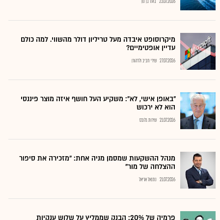
23.07.2026
בועז בן נון
מיקרוסופט איבדה מעל טריליון דולר מהשווי. למה כולם
עדיין אופטימיים?
27.07.2026
שירי חביב ולדהורן
"באופן אישי, לא": משקיע העל חושף איזה מוצר פיננסי
הוא לא ירכוש
21.07.2026
שירות גלובס
מנהל ההשקעות שמסמן מניה אחת: "מזכירה את סיפור
ההצלחה של מור"
21.07.2026
נתנאל אריאל
פרמיה של 20%: הבנק שממליץ על שלוש ענקיות