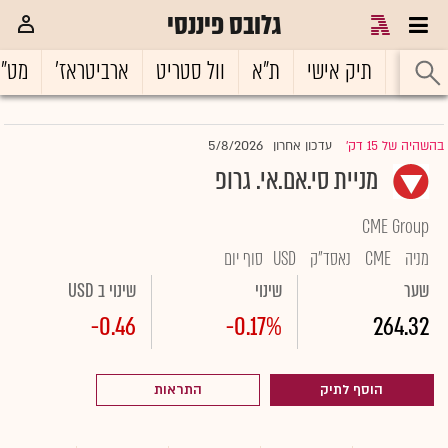
גלובס פיננסי
ראשי
תיק אישי
ת"א
וול סטריט
ארביטראז'
מט"
5/8/2026
בהשהיה של 15 דק'
עדכון אחרון
|
מניית סי.אם.אי. גרופ
CME Group
מניה
CME
נאסד"ק
USD
סוף יום
שער
שינוי
שינוי ב USD
-0.46
-0.17%
264.32
הוסף לתיק
התראות