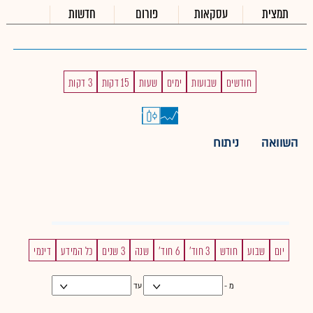
תמצית
עסקאות
פורום
חדשות
חודשים
שבועות
ימים
שעות
15 דקות
3 דקות
השוואה
ניתוח
יום
שבוע
חודש
3 חוד'
6 חוד'
שנה
3 שנים
כל המידע
דינמי
מ -
עד