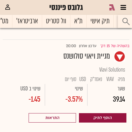
גלובס פיננסי
ראשי
תיק אישי
ת"א
וול סטריט
ארביטראז'
מט"
20:00
בהשהיה של 15 דק'
עדכון אחרון
|
מניית ויאוי סולושנס
Viavi Solutions
מניה
VIAV
נאסד"ק
USD
סוף יום
שער
שינוי
שינוי ב USD
-1.45
-3.57%
39.14
הוסף לתיק
התראות