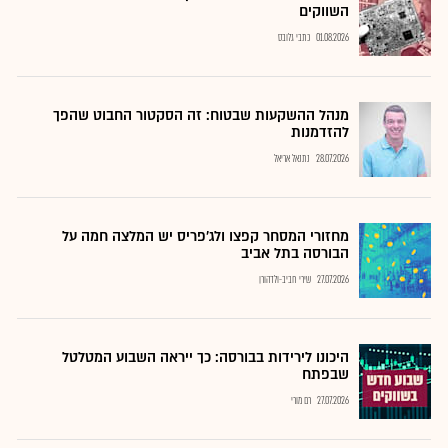
השווקים
01.08.2026
כתבי גלובס
מנהל ההשקעות שבטוח: זה הסקטור החבוט שהפך
להזדמנות
28.07.2026
נתנאל אריאל
מחזורי המסחר קפצו ולג'פריס יש המלצה חמה על
הבורסה בתל אביב
27.07.2026
שירי חביב-ולדהורן
היכונו לירידות בבורסה: כך ייראה השבוע המטלטל
שבפתח
27.07.2026
רם מורי