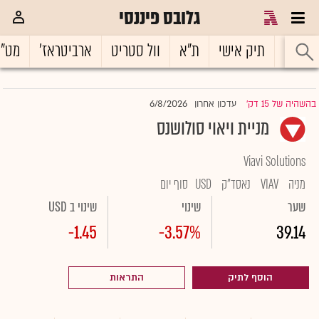
גלובס פיננסי
ראשי
תיק אישי
ת"א
וול סטריט
ארביטראז'
מט"
6/8/2026
בהשהיה של 15 דק'
עדכון אחרון
|
מניית ויאוי סולושנס
Viavi Solutions
מניה
VIAV
נאסד"ק
USD
סוף יום
שער
שינוי
שינוי ב USD
-1.45
-3.57%
39.14
הוסף לתיק
התראות