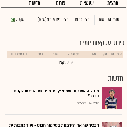
עסקאות
תמצית
פורום
חדשות
סה"כ עסקאות
סה"כ כמות
סה"כ נפח מסחר
(א' ₪)
אקסל
פירוט עסקאות יומיות
מספר
שעת עסקה
מצב
שער עסקה
שינוי
כמות
נפח מסחר ב- ₪
אין עסקאות
חדשות
מנהל ההשקעות שממליץ על מניה שהיא "כמו לקנות
בונקר"
04.08.2026
נתנאל אריאל
הבכיר שרואה הזדמנות בסקטור חבוט - ועוד כתבות על