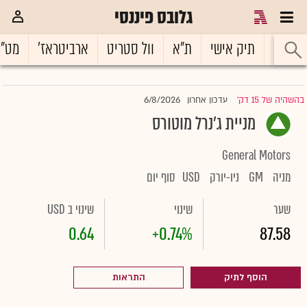
גלובס פיננסי
ראשי
תיק אישי
ת"א
וול סטריט
ארביטראז'
מט"
6/8/2026
בהשהיה של 15 דק'
עדכון אחרון
|
מניית ג'נרל מוטורס
General Motors
מניה
GM
ניו-יורק
USD
סוף יום
שער
שינוי
שינוי ב USD
0.64
+0.74%
87.58
הוסף לתיק
התראות