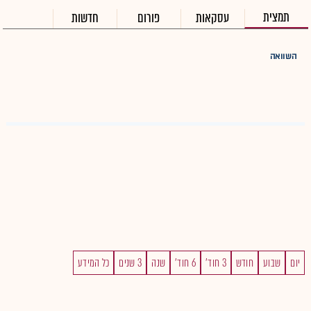
תמצית
עסקאות
פורום
חדשות
השוואה
יום
שבוע
חודש
3 חוד'
6 חוד'
שנה
3 שנים
כל המידע