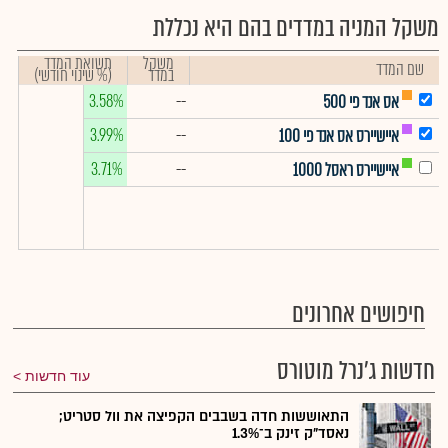
משקל המניה במדדים בהם היא נכללת
משקל
תשואת המדד
שם המדד
במדד
(% שינוי חודשי)
3.58%
--
אס אנד פי 500
3.99%
--
איישיירס אס אנד פי 100
3.71%
--
איישיירס ראסל 1000
חיפושים אחרונים
חדשות ג'נרל מוטורס
עוד חדשות
התאוששות חדה בשבבים הקפיצה את וול סטריט;
נאסד"ק זינק ב־1.3%