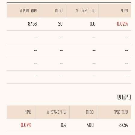
שינוי
₪ שווי באלפי
כמות
שער מכירה
87.58
20
0.0
-0.02%
--
--
--
--
--
--
--
--
--
--
--
--
--
--
--
--
ביקוש
שער קניה
כמות
₪ שווי באלפי
שינוי
-0.07%
0.4
400
87.54