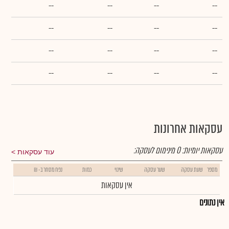
--
--
--
--
--
--
--
--
--
--
--
--
--
--
--
--
עסקאות אחרונות
עסקאות יומיות:
0
מינימום לעסקה:
עוד עסקאות
מספר
שעת עסקה
שער עסקה
שינוי
כמות
נפח מסחר ב- ₪
אין עסקאות
אין נתונים