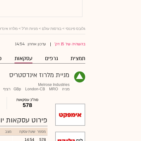
גלובס פיננסי
>
בורסות עולם
>
מניות חו"ל
>
מלרוז אינד
14:54
בהשהיה של 15 דק'
עדכון אחרון
|
תמצית
גרפים
עסקאות
פ
מניית מלרוז אינדסטריס
Melrose Industries
מניה
MRO
London-CB
GBp
רציף
סה"כ עסקאות
578
פירוט עסקאות יומ
מספר
שעת עסקה
מצב
14:54
578