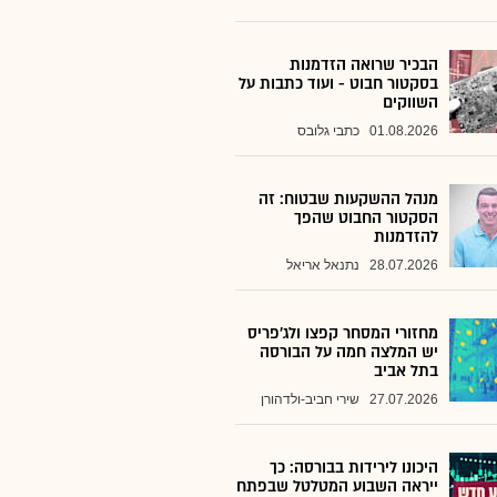
הבכיר שרואה הזדמנות
בסקטור חבוט - ועוד כתבות על
השווקים
01.08.2026
כתבי גלובס
מנהל ההשקעות שבטוח: זה
הסקטור החבוט שהפך
להזדמנות
28.07.2026
נתנאל אריאל
מחזורי המסחר קפצו ולג'פריס
יש המלצה חמה על הבורסה
בתל אביב
27.07.2026
שירי חביב-ולדהורן
היכונו לירידות בבורסה: כך
ייראה השבוע המטלטל שבפתח