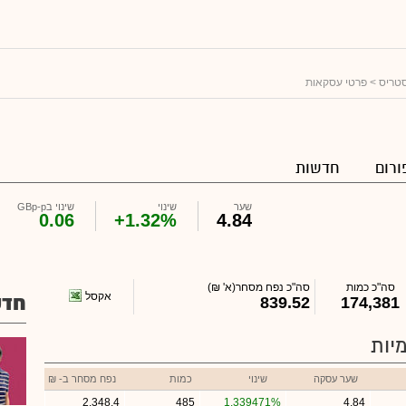
סטריס
> פרטי עסקאות
ורום
חדשות
שער
שינוי
שינוי בGBp-p
0.06
+1.32%
4.84
סה"כ כמות
סה"כ נפח מסחר
(א' ₪)
אקסל
חדש
839.52
174,381
יות
שער עסקה
שינוי
כמות
נפח מסחר ב- ₪
2,348.4
485
1.339471%
4.84