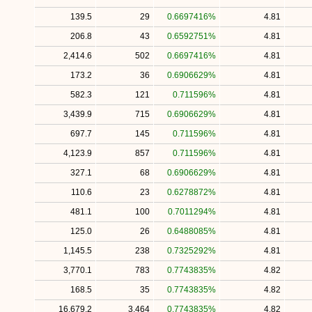
139.5
29
0.6697416%
4.81
206.8
43
0.6592751%
4.81
2,414.6
502
0.6697416%
4.81
173.2
36
0.6906629%
4.81
582.3
121
0.711596%
4.81
3,439.9
715
0.6906629%
4.81
697.7
145
0.711596%
4.81
4,123.9
857
0.711596%
4.81
327.1
68
0.6906629%
4.81
110.6
23
0.6278872%
4.81
481.1
100
0.7011294%
4.81
125.0
26
0.6488085%
4.81
1,145.5
238
0.7325292%
4.81
3,770.1
783
0.7743835%
4.82
168.5
35
0.7743835%
4.82
16,679.2
3,464
0.7743835%
4.82