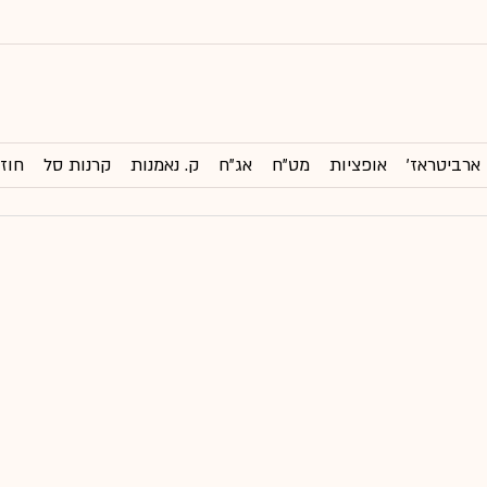
ארביטראז'
אופציות
מט"ח
אג"ח
ק. נאמנות
קרנות סל
חוזי