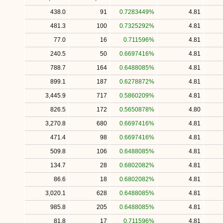
438.0
91
0.7283449%
4.81
481.3
100
0.7325292%
4.81
77.0
16
0.711596%
4.81
240.5
50
0.6697416%
4.81
788.7
164
0.6488085%
4.81
899.1
187
0.6278872%
4.81
3,445.9
717
0.5860209%
4.81
826.5
172
0.5650878%
4.80
3,270.8
680
0.6697416%
4.81
471.4
98
0.6697416%
4.81
509.8
106
0.6488085%
4.81
134.7
28
0.6802082%
4.81
86.6
18
0.6802082%
4.81
3,020.1
628
0.6488085%
4.81
985.8
205
0.6488085%
4.81
81.8
17
0.711596%
4.81