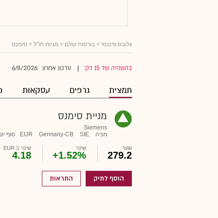
גלובס פיננסי
>
בורסות עולם
>
מניות חו"ל
> סימנס
6/8/2026
בהשהיה של 15 דק'
עדכון אחרון
|
תמצית
גרפים
עסקאות
פ
מניית סימנס
Siemens
מניה
SIE
Germany-CB
EUR
סוף יום
שער
שינוי
שינוי ב EUR
4.18
+1.52%
279.2
הוסף לתיק
התראות