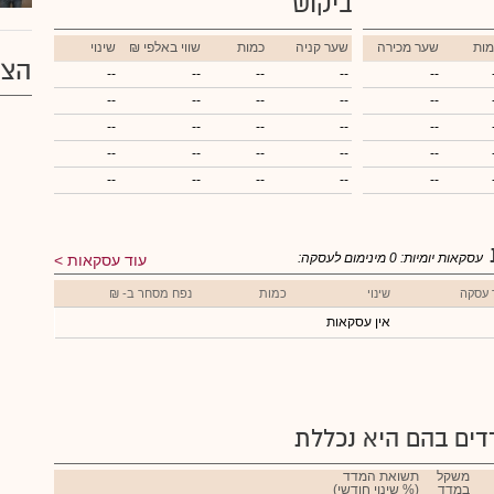
ביקוש
מות
שער מכירה
שער קניה
כמות
₪ שווי באלפי
שינוי
הצע
--
--
--
--
--
--
--
--
--
--
--
--
--
--
--
--
--
--
--
--
--
--
--
--
--
עסקאות יומיות:
0
מינימום לעסקה:
עוד עסקאות
 עסקה
שינוי
כמות
נפח מסחר ב- ₪
אין עסקאות
ים בהם היא נכללת
משקל
תשואת המדד
במדד
(% שינוי חודשי)