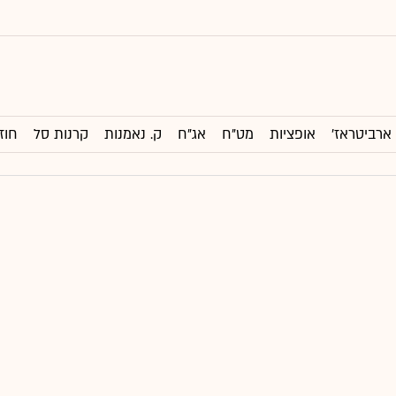
ארביטראז'
אופציות
מט"ח
אג"ח
ק. נאמנות
קרנות סל
חוז