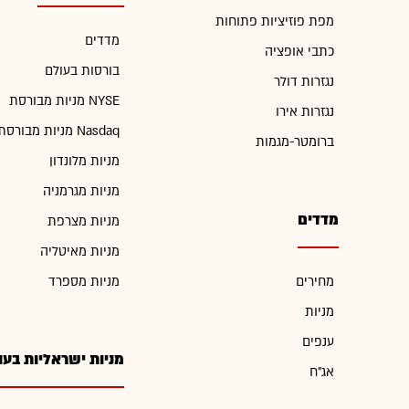
מפת פוזיציות פתוחות
מדדים
כתבי אופציה
בורסות בעולם
נגזרות דולר
מניות מבורסת NYSE
נגזרות אירו
מניות מבורסת Nasdaq
ברומטר-מגמות
מניות מלונדון
מניות מגרמניה
מדדים
מניות מצרפת
מניות מאיטליה
מחירים
מניות מספרד
מניות
ענפים
מניות ישראליות בעו
אג"ח