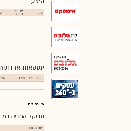
היצע
₪ שווי
שינוי
כ
באלפי
--
--
--
--
--
--
--
--
--
--
--
--
--
--
--
עסקאות אחרונות
מספר
שעת עסקה
שער
אין נתונים
משקל המניה במדד
שם המדד