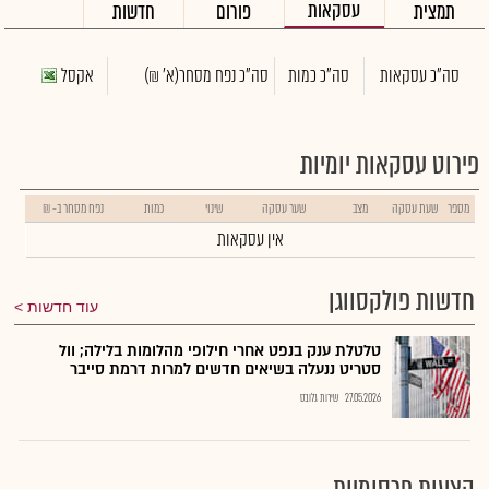
עסקאות
תמצית
פורום
חדשות
סה"כ עסקאות
סה"כ כמות
סה"כ נפח מסחר
(א' ₪)
אקסל
פירוט עסקאות יומיות
מספר
שעת עסקה
מצב
שער עסקה
שינוי
כמות
נפח מסחר ב- ₪
אין עסקאות
חדשות פולקסווגן
עוד חדשות
טלטלת ענק בנפט אחרי חילופי מהלומות בלילה; וול
סטריט ננעלה בשיאים חדשים למרות דרמת סייבר
27.05.2026
שירות גלובס