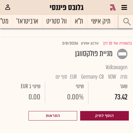
גלובס פיננסי
ראשי
תיק אישי
ת"א
וול סטריט
ארביטראז'
מט"
2/8/2026
בהשהיה של 15 דק'
עדכון אחרון
|
מניית פולקסווגן
Volkswagen
מניה
VOW
Germany-CB
EUR
סוף יום
שער
שינוי
שינוי ב EUR
0.00
0.00%
73.42
הוסף לתיק
התראות