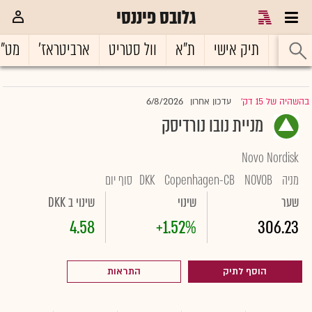
גלובס פיננסי
ראשי
תיק אישי
ת"א
וול סטריט
ארביטראז'
מט"
6/8/2026
בהשהיה של 15 דק'
עדכון אחרון
|
מניית נובו נורדיסק
Novo Nordisk
מניה
NOVOB
Copenhagen-CB
DKK
סוף יום
שער
שינוי
שינוי ב DKK
4.58
+1.52%
306.23
הוסף לתיק
התראות