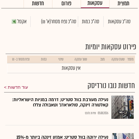
עסקאות
תמצית
פורום
חדשות
סה"כ עסקאות
סה"כ כמות
סה"כ נפח מסחר
(א' ₪)
אקסל
פירוט עסקאות יומיות
מספר
שעת עסקה
מצב
שער עסקה
שינוי
כמות
נפח מסחר ב- ₪
אין עסקאות
חדשות נובו נורדיסק
עוד חדשות
נעילה מעורבת בוול סטריט; דרמה במניות הישראליות:
קאלטורה זינקה, סולאראדג' וטאבולה צללו
05.08.2026
שירות גלובס
נעילה ירוקה בוול סטריט: אמזון זינקה ביותר מ-15%