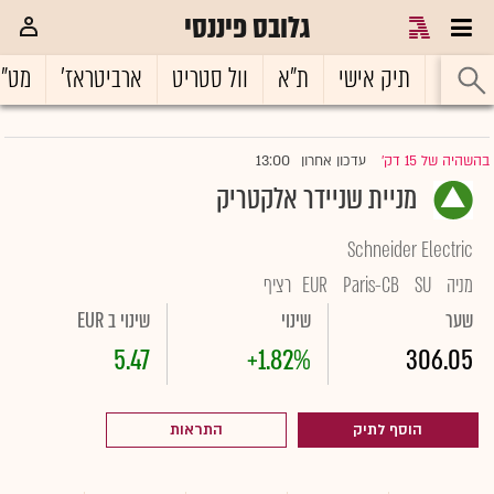
גלובס פיננסי
ראשי
תיק אישי
ת"א
וול סטריט
ארביטראז'
מט"
13:00
בהשהיה של 15 דק'
עדכון אחרון
|
מניית שניידר אלקטריק
Schneider Electric
מניה
SU
Paris-CB
EUR
רציף
שער
שינוי
שינוי ב EUR
5.47
+1.82%
306.05
הוסף לתיק
התראות