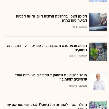
הסיכון הצפוי בהחלטת הריבית היום, והישג המניות
הביטחוניות בת"א
06.07.2026
רם מורי
המניה מכפר סבא שמככבת בוול סטריט – ועוד כתבות על
השווקים
04.07.2026
כתבי גלובס
מנהל ההשקעות שמסמן 2 סקטורים בעייתיים ואחד
ש"חייבים להיות בו"
01.07.2026
נתנאל אריאל
הדולר ימשיך להתחזק מול השקל? לבנק אוף אמריקה יש
תשובה