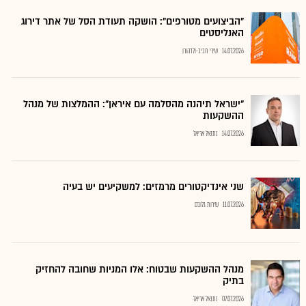
"הביצועים מטורפים": הושקה תעודת הסל של אתר דירוג
האנליסטים
14.07.2026
שירי חביב-ולדהורן
"ישראל תיהנה מהסלמה עם איראן": ההמלצות של מנהל
ההשקעות
14.07.2026
נתנאל אריאל
שני אינדיקטורים מרמזים: למשקיעים יש בעיה
11.07.2026
שירות גלובס
מנהל ההשקעות שבטוח: אלו המניות שחובה להחזיק
בתיק
07.07.2026
נתנאל אריאל