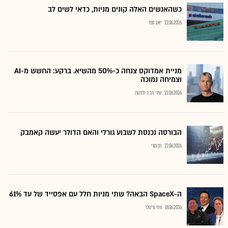
כשהאנשים האלה קונים מניות, כדאי לשים לב
22.06.2026
יואב ספר
מניית אמדוקס צנחה כ-50% מהשיא. ברקע: החשש מ-AI
וצמיחה נמוכה
22.06.2026
שירי חביב-ולדהורן
הבורסה נכנסת לשבוע גורלי והאם הדולר יעשה קאמבק
22.06.2026
רם מורי
ה-SpaceX הבאה? שתי מניות חלל עם אפסייד של עד 61%
18.06.2026
צחי גרינולד