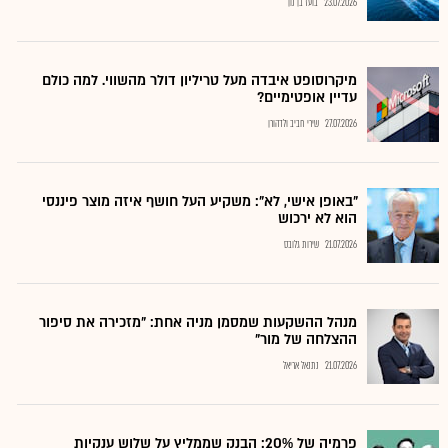
23.07.2026
בועז בן נון
מיקרוסופט איבדה מעל טריליון דולר מהשווי. למה כולם
עדיין אופטימיים?
27.07.2026
שירי חביב ולדהורן
"באופן אישי, לא": משקיע העל חושף איזה מוצר פיננסי
הוא לא ירכוש
21.07.2026
שירות גלובס
מנהל ההשקעות שמסמן מניה אחת: "מזכירה את סיפור
ההצלחה של מור"
21.07.2026
נתנאל אריאל
פרמיה של 20%: הבנק שממליץ על שלוש ענקיות