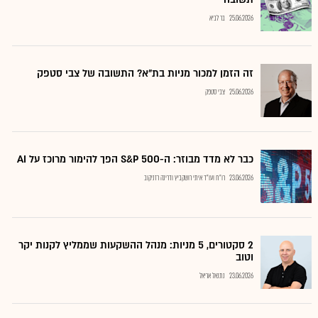
25.06.2026
בר לביא
זה הזמן למכור מניות בת"א? התשובה של צבי סטפק
25.06.2026
צבי סטפק
כבר לא מדד מבוזר: ה-S&P 500 הפך להימור מרוכז על AI
23.06.2026
רו"ח ועו"ד איתי רושקביץ ודרינה רזניקוב
2 סקטורים, 5 מניות: מנהל ההשקעות שממליץ לקנות יקר
וטוב
23.06.2026
נתנאל אריאל