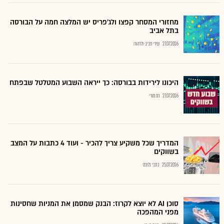
מחזורי המסחר קפצו ולג'פריס יש המלצה חמה על הבורסה
בתל אביב
27.07.2026
שירי חביב-ולדהורן
היכונו לירידות בבורסה: כך ייראה השבוע המטלטל שבפתח
27.07.2026
רם מורי
המדריך שכל משקיע צריך להכיר - ועוד 4 כתבות על המצב
בשווקים
25.07.2026
כתבי גלובס
סוכן AI לא יוצא לקרוז: הבנק שמסמן את המניות שחסינות
מפני המהפכה