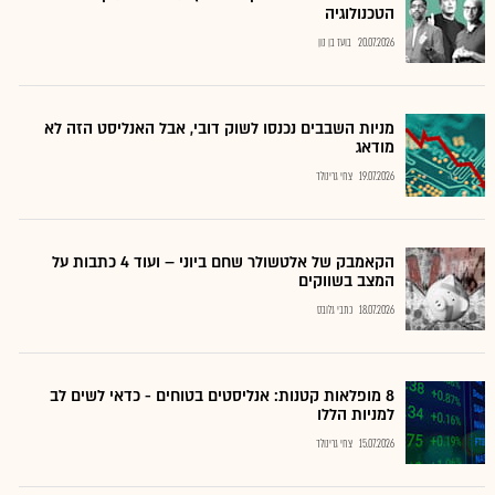
הטכנולוגיה
20.07.2026
בועז בן נון
מניות השבבים נכנסו לשוק דובי, אבל האנליסט הזה לא
מודאג
19.07.2026
צחי גרינולד
הקאמבק של אלטשולר שחם ביוני – ועוד 4 כתבות על
המצב בשווקים
18.07.2026
כתבי גלובס
8 מופלאות קטנות: אנליסטים בטוחים - כדאי לשים לב
למניות הללו
15.07.2026
צחי גרינולד