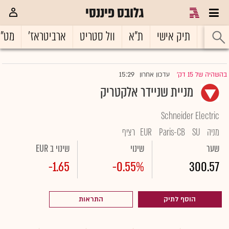
גלובס פיננסי
ראשי
תיק אישי
ת"א
וול סטריט
ארביטראז'
מט"
15:29
בהשהיה של 15 דק'
עדכון אחרון
|
מניית שניידר אלקטריק
Schneider Electric
מניה
SU
Paris-CB
EUR
רציף
שער
שינוי
שינוי ב EUR
-1.65
-0.55%
300.57
הוסף לתיק
התראות