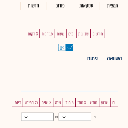
תמצית
עסקאות
פורום
חדשות
חודשים
שבועות
ימים
שעות
15 דקות
3 דקות
השוואה
ניתוח
יום
שבוע
חודש
3 חוד'
6 חוד'
שנה
3 שנים
כל המידע
דינמי
מ -
עד