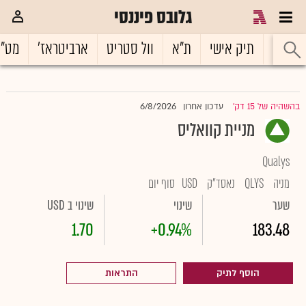
גלובס פיננסי
ראשי
תיק אישי
ת"א
וול סטריט
ארביטראז'
מט"
6/8/2026
בהשהיה של 15 דק'
עדכון אחרון
|
מניית קוואליס
Qualys
מניה
QLYS
נאסד"ק
USD
סוף יום
שער
שינוי
שינוי ב USD
1.70
+0.94%
183.48
הוסף לתיק
התראות