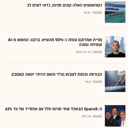
כשהאנשים האלה קונים מניות, כדאי לשים לב
22.06.2026
יואב ספר
מניית אמדוקס צנחה כ-50% מהשיא. ברקע: החשש מ-AI
וצמיחה נמוכה
22.06.2026
שירי חביב-ולדהורן
הבורסה נכנסת לשבוע גורלי והאם הדולר יעשה קאמבק
22.06.2026
רם מורי
ה-SpaceX הבאה? שתי מניות חלל עם אפסייד של עד 61%
18.06.2026
צחי גרינולד