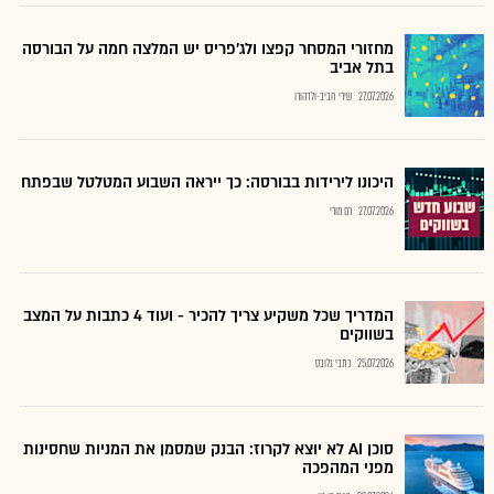
מחזורי המסחר קפצו ולג'פריס יש המלצה חמה על הבורסה
בתל אביב
27.07.2026
שירי חביב-ולדהורן
היכונו לירידות בבורסה: כך ייראה השבוע המטלטל שבפתח
27.07.2026
רם מורי
המדריך שכל משקיע צריך להכיר - ועוד 4 כתבות על המצב
בשווקים
25.07.2026
כתבי גלובס
סוכן AI לא יוצא לקרוז: הבנק שמסמן את המניות שחסינות
מפני המהפכה