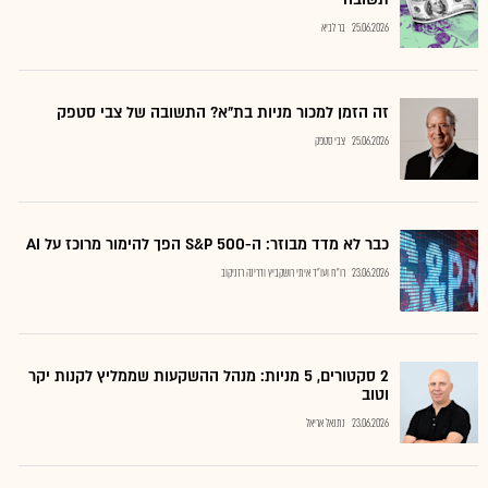
25.06.2026
בר לביא
זה הזמן למכור מניות בת"א? התשובה של צבי סטפק
25.06.2026
צבי סטפק
כבר לא מדד מבוזר: ה-S&P 500 הפך להימור מרוכז על AI
23.06.2026
רו"ח ועו"ד איתי רושקביץ ודרינה רזניקוב
2 סקטורים, 5 מניות: מנהל ההשקעות שממליץ לקנות יקר
וטוב
23.06.2026
נתנאל אריאל