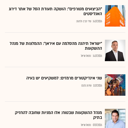
"הביצועים מטורפים": הושקה תעודת הסל של אתר דירוג
האנליסטים
14.07.2026
שירי חביב-ולדהורן
"ישראל תיהנה מהסלמה עם איראן": ההמלצות של מנהל
ההשקעות
14.07.2026
נתנאל אריאל
שני אינדיקטורים מרמזים: למשקיעים יש בעיה
11.07.2026
שירות גלובס
מנהל ההשקעות שבטוח: אלו המניות שחובה להחזיק
בתיק
07.07.2026
נתנאל אריאל