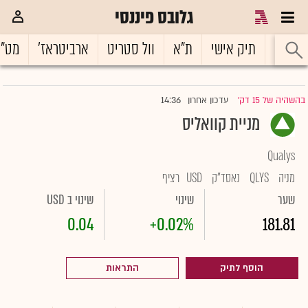
גלובס פיננסי
ראשי
תיק אישי
ת"א
וול סטריט
ארביטראז'
מט"
14:36
בהשהיה של 15 דק'
עדכון אחרון
|
מניית קוואליס
Qualys
מניה
QLYS
נאסד"ק
USD
רציף
שער
שינוי
שינוי ב USD
0.04
+0.02%
181.81
הוסף לתיק
התראות