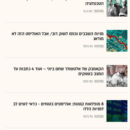
הטכנולוגיה
20.07.2026
בועז בן נון
מניות השבבים נכנסו לשוק דובי, אבל האנליסט הזה לא
מודאג
19.07.2026
צחי גרינולד
הקאמבק של אלטשולר שחם ביוני – ועוד 4 כתבות על
המצב בשווקים
18.07.2026
כתבי גלובס
8 מופלאות קטנות: אנליסטים בטוחים - כדאי לשים לב
למניות הללו
15.07.2026
צחי גרינולד