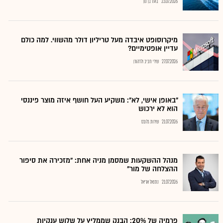
23.07.2026
בועז בן נון
מיקרוסופט איבדה מעל טריליון דולר מהשווי. למה כולם
עדיין אופטימיים?
27.07.2026
שירי חביב ולדהורן
"באופן אישי, לא": משקיע העל חושף איזה מוצר פיננסי
הוא לא ירכוש
21.07.2026
שירות גלובס
מנהל ההשקעות שמסמן מניה אחת: "מזכירה את סיפור
ההצלחה של מור"
21.07.2026
נתנאל אריאל
פרמיה של 20%: הבנק שממליץ על שלוש ענקיות