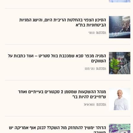
הסיכון הצפוי בהחלטת הריבית היום, והישג המניות
הביטחוניות בת"א
06.07.2026
רם מורי
המניה מכפר סבא שמככבת בוול סטריט – ועוד כתבות על
השווקים
04.07.2026
כתבי גלובס
מנהל ההשקעות שמסמן 2 סקטורים בעייתיים ואחד
ש"חייבים להיות בו"
01.07.2026
נתנאל אריאל
הדולר ימשיך להתחזק מול השקל? לבנק אוף אמריקה יש
תשובה