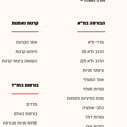
חזרה למעלה
הבורסה בת"א
קרנות נאמנות
מדדי ת"א
אתר הקרנות
הרכב ת"א 35
חיפוש קרנות
הרכב ת"א 125
השוואה ביצועי קרנות
ציטוטי מניות
אתר המעו"ף
בורסות בחו"ל
נגזרות מעו"ף
מפת פוזיציות פתוחות
מדדים
כתבי אופציה
בורסות בעולם
נגזרות דולר
מניות מבורסת NYSE
נגזרות אירו