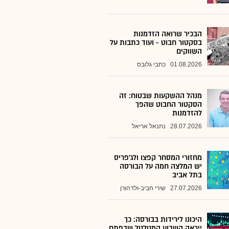
הבכיר שרואה הזדמנות
בסקטור חבוט - ועוד כתבות על
השווקים
01.08.2026
כתבי גלובס
מנהל ההשקעות שבטוח: זה
הסקטור החבוט שהפך
להזדמנות
28.07.2026
נתנאל אריאל
מחזורי המסחר קפצו ולג'פריס
יש המלצה חמה על הבורסה
בתל אביב
27.07.2026
שירי חביב-ולדהורן
היכונו לירידות בבורסה: כך
ייראה השבוע המטלטל שבפתח