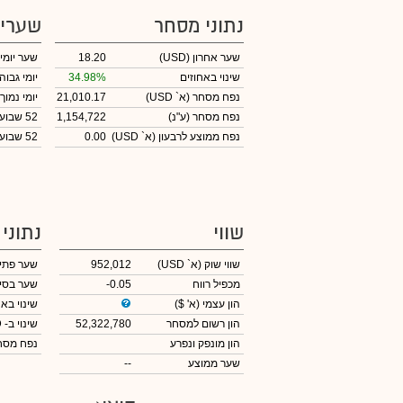
נתוני מסחר
שערי
שער אחרון
(USD)
18.20
שער יומי
שינוי באחוזים
34.98%
יומי גבוה
נפח מסחר
(א` USD)
21,010.17
יומי נמוך
נפח מסחר
(ע"נ)
1,154,722
52 שבועות גבוה
נפח ממוצע לרבעון (א` USD)
0.00
52 שבועות נמוך
שווי
נתוני
שווי שוק
(א` USD)
952,012
שער פתי
מכפיל רווח
-0.05
שער בסי
הון עצמי
(א' $)
שינוי באח
הון רשום למסחר
52,322,780
שינוי
ב- USD
הון מונפק ונפרע
נפח מס
שער ממוצע
--