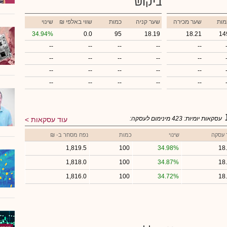
ביקוש
מות
שער מכירה
שער קניה
כמות
₪ שווי באלפי
שינוי
34.94%
0.0
95
18.19
18.21
14
--
--
--
--
--
--
--
--
--
--
--
--
--
--
--
--
--
--
--
--
עסקאות יומיות:
423
מינימום לעסקה:
עוד עסקאות
 עסקה
שינוי
כמות
נפח מסחר ב- ₪
1,819.5
100
34.98%
18
1,818.0
100
34.87%
18
1,816.0
100
34.72%
18