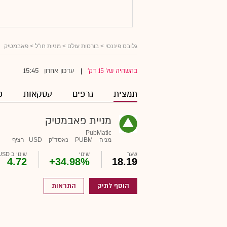
גלובס פיננסי
>
בורסות עולם
>
מניות חו"ל
> פאבמטיק
15:45
בהשהיה של 15 דק'
עדכון אחרון
|
תמצית
גרפים
עסקאות
פ
מניית פאבמטיק
PubMatic
מניה
PUBM
נאסד"ק
USD
רציף
שער
שינוי
שינוי ב USD
4.72
+34.98%
18.19
הוסף לתיק
התראות