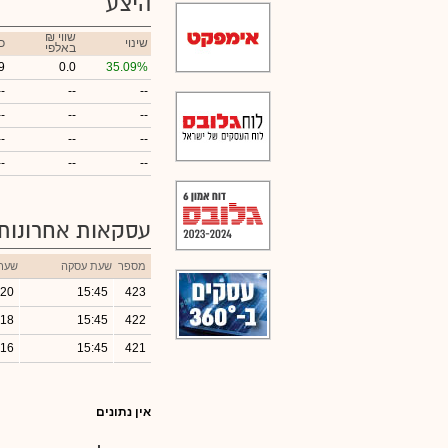
היצע
₪ שווי
שינוי
כ
באלפי
9
0.0
35.09%
--
--
--
--
--
--
--
--
--
--
--
--
עסקאות אחרונות
מספר
שעת עסקה
שער
.20
15:45
423
.18
15:45
422
.16
15:45
421
אין נתונים