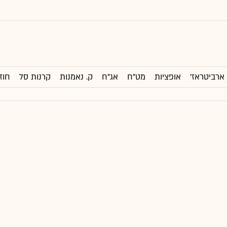
ארביטראז'
אופציות
מט"ח
אג"ח
ק. נאמנות
קרנות סל
חוז