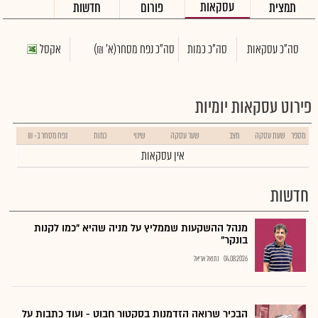
עסקאות
תמצית
פורום
חדשות
סה"כ עסקאות
סה"כ כמות
סה"כ נפח מסחר
(א' ₪)
אקסל
פירוט עסקאות יומיות
מספר
שעת עסקה
מצב
שער עסקה
שינוי
כמות
נפח מסחר ב- ₪
אין עסקאות
חדשות
מנהל ההשקעות שממליץ על מניה שהיא "כמו לקנות
בונקר"
04.08.2026
נתנאל אריאל
הבכיר שרואה הזדמנות בסקטור חבוט - ועוד כתבות על