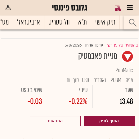
גלובס פיננסי
ראשי
תיק אישי
ת"א
וול סטריט
ארביטראז'
מט"
5/8/2026
בהשהיה של 15 דק'
עדכון אחרון
|
מניית פאבמטיק
PubMatic
מניה
PUBM
נאסד"ק
USD
סוף יום
שער
שינוי
שינוי ב USD
-0.03
-0.22%
13.48
הוסף לתיק
התראות