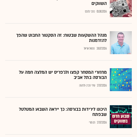
השווקים
01.08.2026
כתבי גלובס
מנהל ההשקעות שבטוח: זה הסקטור החבוט שהפך
להזדמנות
28.07.2026
נתנאל אריאל
מחזורי המסחר קפצו ולג'פריס יש המלצה חמה על
הבורסה בתל אביב
27.07.2026
שירי חביב-ולדהורן
היכונו לירידות בבורסה: כך ייראה השבוע המטלטל
שבפתח
27.07.2026
רם מורי