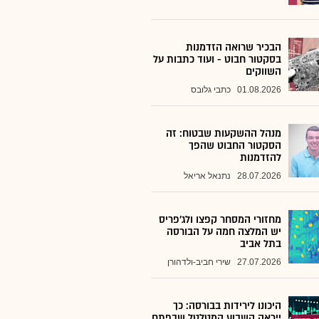
הבכיר שרואה הזדמנות
בסקטור חבוט - ועוד כתבות על
השווקים
01.08.2026
כתבי גלובס
מנהל ההשקעות שבטוח: זה
הסקטור החבוט שהפך
להזדמנות
28.07.2026
נתנאל אריאל
מחזורי המסחר קפצו ולג'פריס
יש המלצה חמה על הבורסה
בתל אביב
27.07.2026
שירי חביב-ולדהורן
היכונו לירידות בבורסה: כך
ייראה השבוע המטלטל שבפתח