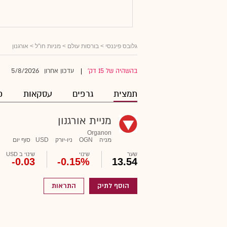
גלובס פיננסי
>
בורסות עולם
>
מניות חו"ל
> אורגנון
5/8/2026
בהשהיה של 15 דק'
עדכון אחרון
|
תמצית
גרפים
עסקאות
פ
מניית אורגנון
Organon
מניה
OGN
ניו-יורק
USD
סוף יום
שער
שינוי
שינוי ב USD
-0.03
-0.15%
13.54
הוסף לתיק
התראות