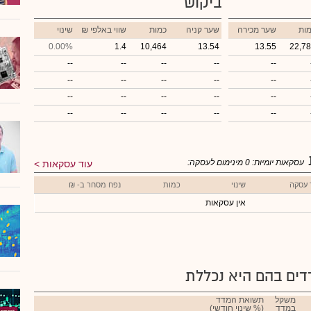
ביקוש
ות
שער מכירה
שער קניה
כמות
₪ שווי באלפי
שינוי
0.00%
1.4
10,464
13.54
13.55
22,7
--
--
--
--
--
--
--
--
--
--
--
--
--
--
--
--
--
--
--
--
עסקאות יומיות:
0
מינימום לעסקה:
עוד עסקאות
 עסקה
שינוי
כמות
נפח מסחר ב- ₪
אין עסקאות
ים בהם היא נכללת
משקל
תשואת המדד
במדד
(% שינוי חודשי)