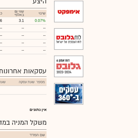
היצע
₪ שווי
שינוי
כמ
באלפי
86
3.1
0.07%
--
--
--
--
--
--
--
--
--
--
--
--
עסקאות אחרונות
מספר
שעת עסקה
שער
אין נתונים
משקל המניה במדד
שם המדד