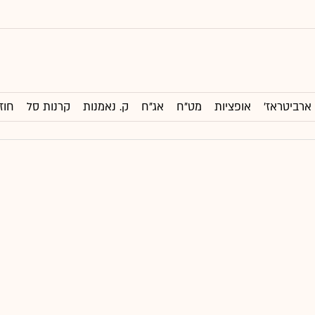
ארביטראז'
אופציות
מט"ח
אג"ח
ק. נאמנות
קרנות סל
חוז