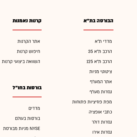
הבורסה בת"א
קרנות נאמנות
מדדי ת"א
אתר הקרנות
הרכב ת"א 35
חיפוש קרנות
הרכב ת"א 125
השוואה ביצועי קרנות
ציטוטי מניות
אתר המעו"ף
בורסות בחו"ל
נגזרות מעו"ף
מפת פוזיציות פתוחות
מדדים
כתבי אופציה
בורסות בעולם
נגזרות דולר
מניות מבורסת NYSE
נגזרות אירו