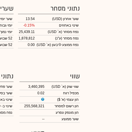
נתוני מסחר
שערי
שער אחרון
(USD)
13.54
שער יומי
שינוי באחוזים
-0.15%
יומי גבוה
נפח מסחר
(א` USD)
25,439.11
יומי נמוך
נפח מסחר
(ע"נ)
1,878,812
52 שבועות גבוה
נפח ממוצע לרבעון (א` USD)
0.00
52 שבועות נמוך
שווי
נתוני
שווי שוק
(א` USD)
3,460,395
שער פתי
מכפיל רווח
0.02
שער בסי
הון עצמי
(א' $)
שינוי באח
הון רשום למסחר
255,568,321
שינוי
ב- USD
הון מונפק ונפרע
נפח מס
שער ממוצע
--