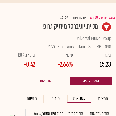
15:29
בהשהיה של 15 דק'
עדכון אחרון
|
מניית יוניברסל מיוזיק גרופ
Universal Music Group
מניה
UMG
Amsterdam-CB
EUR
רציף
שער
שינוי
שינוי ב EUR
-0.42
-2.66%
15.23
הוסף לתיק
התראות
עסקאות
תמצית
פורום
חדשות
סה"כ עסקאות
סה"כ כמות
סה"כ נפח מסחר
(א' ₪)