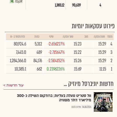
אקסל
1,383.12
90,639
4
פירוט עסקאות יומיות
מספר
שעת עסקה
מצב
שער עסקה
שינוי
כמות
נפח מסחר ב- ₪
80,924.6
5,312
-2.656227%
15.23
15:29
4
7,445.0
489
-2.715647%
15.22
15:29
3
1,284,366.0
84,176
-2.504152%
15.26
15:29
2
10,385.1
662
0.2396226%
15.69
11:15
1
חדשות יוניברסל מיוזיק ...
עוד חדשות
וול סטריט ננעלה בעליות; ברודקום השילה כ-300
מיליארד דולר משוויה
04.06.2026
שירות גלובס