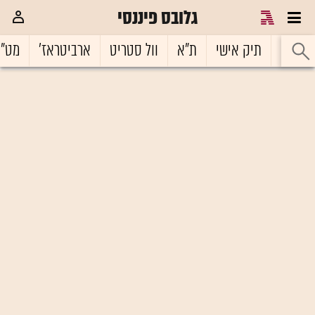
גלובס פיננסי
ראשי
תיק אישי
ת"א
וול סטריט
ארביטראז'
מט"