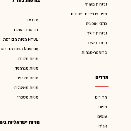
בורסות בחו"ל
נגזרות מעו"ף
מפת פוזיציות פתוחות
מדדים
כתבי אופציה
בורסות בעולם
נגזרות דולר
מניות מבורסת NYSE
נגזרות אירו
מניות מבורסת Nasdaq
ברומטר-מגמות
מניות מלונדון
מניות מגרמניה
מדדים
מניות מצרפת
מניות מאיטליה
מחירים
מניות מספרד
מניות
ענפים
מניות ישראליות בעו
אג"ח