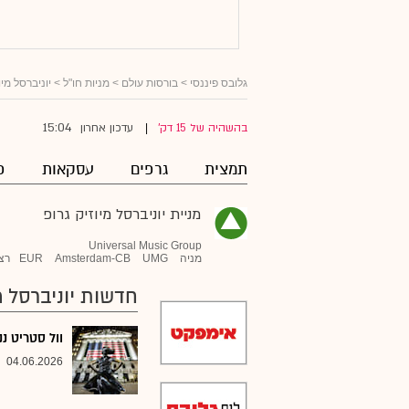
גלובס פיננסי
>
בורסות עולם
>
מניות חו"ל
>
יוניברסל מיו
15:04
בהשהיה של 15 דק'
עדכון אחרון
|
תמצית
גרפים
עסקאות
פ
מניית יוניברסל מיוזיק גרופ
Universal Music Group
מניה
UMG
Amsterdam-CB
EUR
רצ
חדשות יוניברסל מי
וול סטריט ננעלה ב
04.06.2026