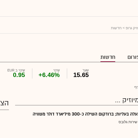
זיק גרופ
> חדשות
ורום
חדשות
שער
שינוי
שינוי ב EUR
0.95
+6.46%
15.65
יף
וזיק ...
הצע
עליות; ברודקום השילה כ-300 מיליארד דולר משוויה
שירות גלובס