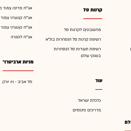
אג"ח מדינה צמוד מ
קרנות סל
אג"ח קונצרני צמוד
אג"ח קונצרני צמוד
מחשבונים לקרנות סל
אג"ח להמרה
רשימת קרנות סל הנסחרות בת"א
רשימת תעודות סל הנסחרות
בשוקי עולם
מניות ארביטרז'
עוד
תל אביב - ניו יורק
כלכלת ישראל
מדריכים פיננסיים
לם