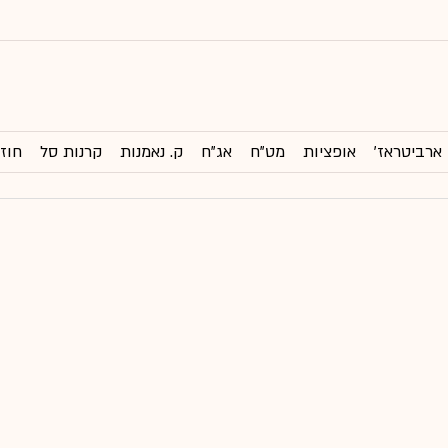
ארביטראז'
אופציות
מט"ח
אג"ח
ק. נאמנות
קרנות סל
חוזי