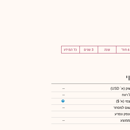
6 חוד'
שנה
3 שנים
כל המידע
י
שוק
(א` USD)
--
 רווח
--
צמי
(א' $)
שום למסחר
--
ונפק ונפרע
ממוצע
--