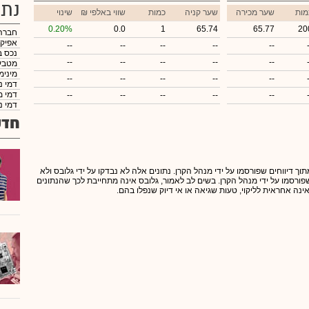
נתו
מות
שער מכירה
שער קניה
כמות
₪ שווי באלפי
שינוי
0.20%
0.0
1
65.74
65.77
20
חברה
אפיק
--
--
--
--
--
נכס ב
--
--
--
--
--
מטבע
מינימ
--
--
--
--
--
דמי נ
דמי מ
--
--
--
--
--
דמי נ
חדש
תוך דיווחים שפורסמו על ידי מנהל הקרן. נתונים אלה לא נבדקו על ידי גלובס ולא
 שפורסמו על ידי מנהל הקרן. בשים לב לאמור, גלובס אינה מתחייבת לכך שהנתונים
אינה אחראית לליקוי, טעות שגיאה או אי דיוק שנפלו בהם.