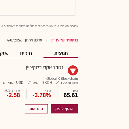
גלובס פיננסי
>
רשימת תעודות סל הנסחרות בארה"ב
> ג
4/8/2026
בהשהיה של 15 דק'
עדכון אחרון
|
תמצית
גרפים
עסקא
גלובל אקס בלוקצ'יין
Global X Blockchain
תעודות סל חו"ל
BKCH
נאסד"ק
USD
סוף יום
שער
שינוי
שינוי ב USD
-2.58
-3.78%
65.61
הוסף לתיק
התראות