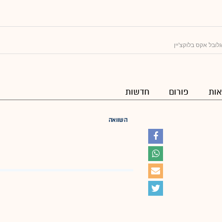
לובל אקס בלוקצ'יין
ות
פורום
חדשות
השוואה