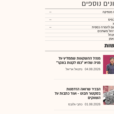
נים נוספים
 מנפיקה
--
סיס
--
ום להמרה כספית
--
יהול משתנים
נהל
אמן
ות
מנהל ההשקעות שממליץ על
מניה שהיא "כמו לקנות בונקר"
04.08.2026
נתנאל אריאל
הבכיר שרואה הזדמנות
בסקטור חבוט - ועוד כתבות על
השווקים
01.08.2026
כתבי גלובס