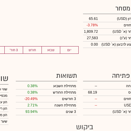
 מסחר
ון
(USD)
65.61
וזים
-3.78%
חר
(א` USD)
1,809.72
חר
(ע"נ)
27,583
לרבעון (א` USD)
0.00
יום
שבוע
חודש
3 חוד'
 פתיחה
תשואות
שוו
חה
--
מתחילת השבוע
0.38%
שווי 
ס
68.19
מתחילת החודש
0.38%
מכפיל
וזים
--
3 חודשים
-20.49%
הון ע
--
מתחילת השנה
2.71%
הון ר
חר
(א` USD)
3 שנים
93.94%
הון מ
שער 
ביקוש