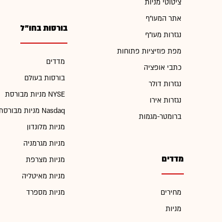
ציטוטי מניות
אתר המעו"ף
בורסות בחו"ל
נגזרות מעו"ף
מפת פוזיציות פתוחות
מדדים
כתבי אופציה
בורסות בעולם
נגזרות דולר
מניות מבורסת NYSE
נגזרות אירו
מניות מבורסת Nasdaq
ברומטר-מגמות
מניות מלונדון
מניות מגרמניה
מדדים
מניות מצרפת
מניות מאיטליה
מחירים
מניות מספרד
מניות