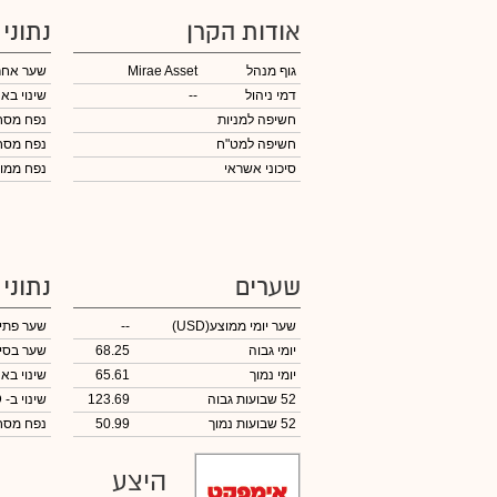
אודות הקרן
נתוני
גוף מנהל
Mirae Asset
שער אחר
דמי ניהול
--
שינוי באח
חשיפה למניות
נפח מס
חשיפה למט"ח
נפח מס
סיכוני אשראי
נפח ממוצע 
שערים
נתוני
שער יומי ממוצע
(USD)
--
שער פתי
יומי גבוה
68.25
שער בסי
יומי נמוך
65.61
שינוי באח
52 שבועות גבוה
123.69
שינוי
ב- USD
52 שבועות נמוך
50.99
נפח מס
היצע