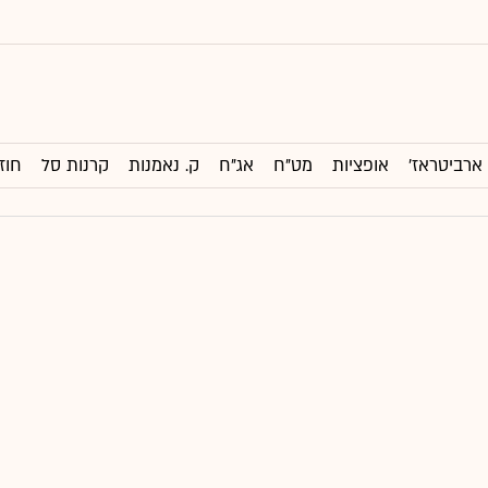
ארביטראז'
אופציות
מט"ח
אג"ח
ק. נאמנות
קרנות סל
חוז