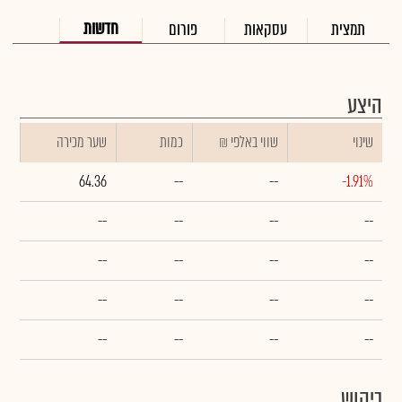
חדשות
תמצית
עסקאות
פורום
היצע
שינוי
₪ שווי באלפי
כמות
שער מכירה
64.36
--
--
-1.91%
--
--
--
--
--
--
--
--
--
--
--
--
--
--
--
--
ביקוש