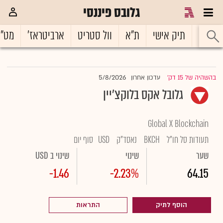
גלובס פיננסי
ראשי
תיק אישי
ת"א
וול סטריט
ארביטראז'
מט"
5/8/2026
בהשהיה של 15 דק'
עדכון אחרון
|
גלובל אקס בלוקצ'יין
Global X Blockchain
תעודות סל חו"ל
BKCH
נאסד"ק
USD
סוף יום
שער
שינוי
שינוי ב USD
-1.46
-2.23%
64.15
הוסף לתיק
התראות