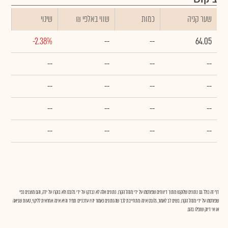
שער קניה
כמות
₪ שווי באלפי
שינוי
-2.38%
--
--
64.05
--
--
--
--
--
--
--
--
--
--
--
--
--
--
--
--
דף זה כולל גם נתונים שלוקטו מתוך דיווחים שפורסמו על ידי מנהל הקרן. נתונים אלה לא נבדקו על ידי גלובס ולא בוקרו על ידה, והם מוצגים כפי
שפורסמו על ידי מנהל הקרן. בשים לב לאמור, גלובס אינה מתחייבת לכך שהנתונים כאמור יהיו עדכניים תמיד והיא אינה אחראית לליקוי, טעות שגיאה
או אי דיוק שנפלו בהם.