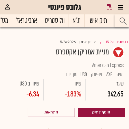
גלובס פיננסי
ראשי
תיק אישי
ת"א
וול סטריט
ארביטראז'
מט"
5/8/2026
בהשהיה של 15 דק'
עדכון אחרון
|
מניית אמריקן אקספרס
American Express
מניה
AXP
ניו-יורק
USD
סוף יום
שער
שינוי
שינוי ב USD
-6.34
-1.83%
342.65
הוסף לתיק
התראות