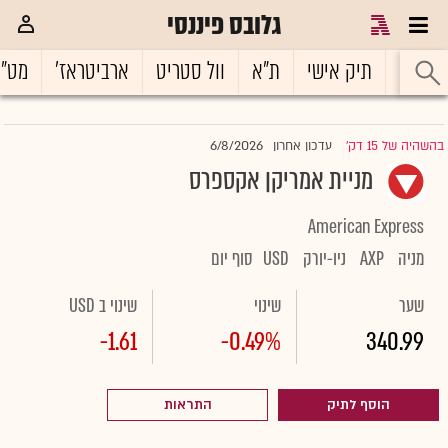
גלובס פיננסי
ראשי
תיק אישי
ת"א
וול סטריט
ארביטראז'
מט"
6/8/2026
בהשהיה של 15 דק'
עדכון אחרון
|
מניית אמריקן אקספרס
American Express
מניה
AXP
ניו-יורק
USD
סוף יום
שער
שינוי
שינוי ב USD
-1.61
-0.49%
340.99
הוסף לתיק
התראות