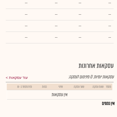
--
--
--
--
--
--
--
--
--
--
--
--
--
--
--
--
עסקאות אחרונות
עסקאות יומיות:
0
מינימום לעסקה:
עוד עסקאות
מספר
שעת עסקה
שער עסקה
שינוי
כמות
נפח מסחר ב- ₪
אין עסקאות
אין נתונים