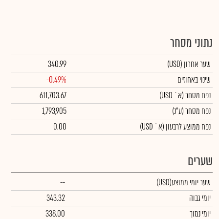
נתוני מסחר
שער אחרון
(USD)
340.99
שינוי באחוזים
-0.49%
נפח מסחר
(א` USD)
611,703.67
נפח מסחר
(ע"נ)
1,793,905
נפח ממוצע לרבעון (א` USD)
0.00
שערים
שער יומי ממוצע
(USD)
--
יומי גבוה
343.32
יומי נמוך
338.00