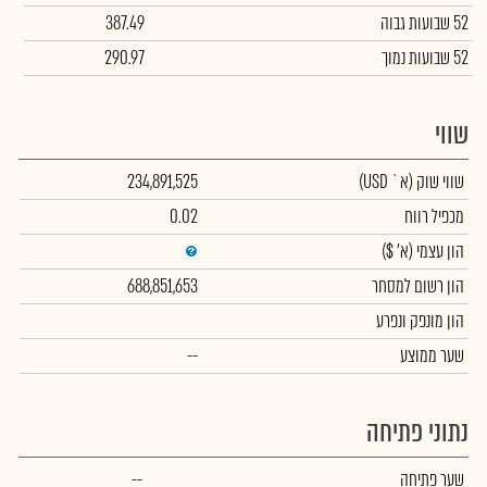
52 שבועות גבוה
387.49
52 שבועות נמוך
290.97
שווי
שווי שוק
(א` USD)
234,891,525
מכפיל רווח
0.02
הון עצמי
(א' $)
הון רשום למסחר
688,851,653
הון מונפק ונפרע
שער ממוצע
--
נתוני פתיחה
שער פתיחה
--