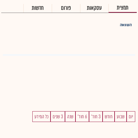
תמצית
עסקאות
פורום
חדשות
השוואה
יום
שבוע
חודש
3 חוד'
6 חוד'
שנה
3 שנים
כל המידע