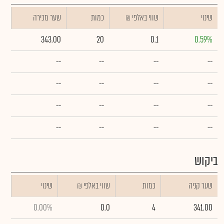
שינוי
₪ שווי באלפי
כמות
שער מכירה
343.00
20
0.1
0.59%
--
--
--
--
--
--
--
--
--
--
--
--
--
--
--
--
ביקוש
שער קניה
כמות
₪ שווי באלפי
שינוי
0.00%
0.0
4
341.00