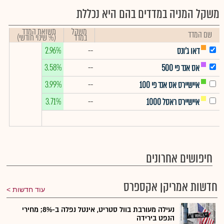
משקל המניה במדדים בהם היא נכללת
משקל
תשואת המדד
שם המדד
במדד
(% שינוי חודשי)
2.96%
--
דאו ג'ונס
3.58%
--
אס אנד פי 500
3.99%
--
איישיירס אס אנד פי 100
3.71%
--
איישיירס ראסל 1000
חיפושים אחרונים
חדשות אמריקן אקספרס
עוד חדשות
נעילה מעורבת בוול סטריט, אינטל נפלה ב-8%; מחירי
הנפט בירידה