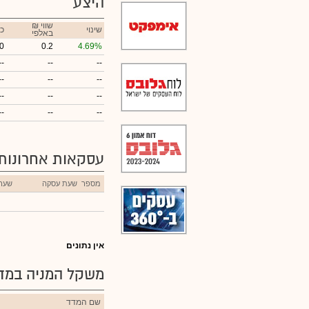
היצע
₪ שווי
שינוי
כ
באלפי
0
0.2
4.69%
--
--
--
--
--
--
--
--
--
--
--
--
עסקאות אחרונות
מספר
שעת עסקה
שער
אין נתונים
משקל המניה במדד
שם המדד