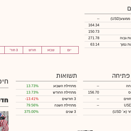
ם
 ממוצע
(USD)
--
164.34
150.73
271.78
63.14
יום
שבוע
חודש
3 חוד'
 פתיחה
תשואות
חיפ
חה
--
מתחילת השבוע
13.73%
ס
156.70
מתחילת החודש
13.73%
חדש
וזים
--
3 חודשים
-13.41%
--
מתחילת השנה
79.56%
חר
(א` USD)
3 שנים
375.00%