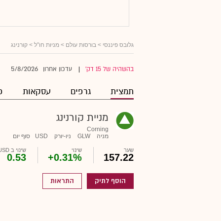
גלובס פיננסי
>
בורסות עולם
>
מניות חו"ל
> קורנינג
5/8/2026
בהשהיה של 15 דק'
עדכון אחרון
|
תמצית
גרפים
עסקאות
פ
מניית קורנינג
Corning
מניה
GLW
ניו-יורק
USD
סוף יום
שער
שינוי
שינוי ב USD
0.53
+0.31%
157.22
הוסף לתיק
התראות