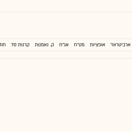
ארביטראז'
אופציות
מט"ח
אג"ח
ק. נאמנות
קרנות סל
חוז