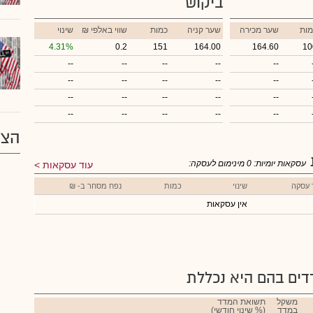
ביקוש
מות
שער מכירה
שער קניה
כמות
₪ שווי באלפי
שינוי
4.31%
0.2
151
164.00
164.60
10
--
--
--
--
--
--
--
--
--
--
--
--
--
--
--
--
--
--
--
--
הצע
עסקאות יומיות:
0
מינימום לעסקה:
עוד עסקאות
 עסקה
שינוי
כמות
נפח מסחר ב- ₪
אין עסקאות
ים בהם היא נכללת
משקל
תשואת המדד
במדד
(% שינוי חודשי)