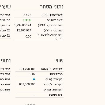
נתוני מסחר
שערי
שער אחרון
(USD)
157.22
שער יומי
שינוי באחוזים
0.31%
יומי גבוה
נפח מסחר
(א` USD)
1,934,800.94
יומי נמוך
נפח מסחר
(ע"נ)
12,305,937
52 שבועות גבוה
נפח ממוצע לרבעון (א`
52 שבועות נמוך
0.00
USD)
שווי
נתוני
שווי שוק
(א` USD)
134,798,488
שער פתי
מכפיל רווח
0.07
שער בסי
הון עצמי
(א' $)
שינוי באח
הון רשום למסחר
857,360,396
שינוי
ב- USD
הון מונפק ונפרע
נפח מס
שער ממוצע
--