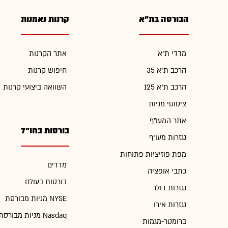
הבורסה בת"א
קרנות נאמנות
מדדי ת"א
אתר הקרנות
הרכב ת"א 35
חיפוש קרנות
הרכב ת"א 125
השוואה ביצועי קרנות
ציטוטי מניות
אתר המעו"ף
בורסות בחו"ל
נגזרות מעו"ף
מפת פוזיציות פתוחות
מדדים
כתבי אופציה
בורסות בעולם
נגזרות דולר
מניות מבורסת NYSE
נגזרות אירו
מניות מבורסת Nasdaq
ברומטר-מגמות