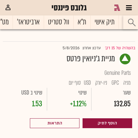
גלובס פיננסי
ראשי
תיק אישי
ת"א
וול סטריט
ארביטראז'
מט"
5/8/2026
בהשהיה של 15 דק'
עדכון אחרון
|
מניית ג'ניואין פרטס
Genuine Parts
מניה
GPC
ניו-יורק
USD
סוף יום
שער
שינוי
שינוי ב USD
1.53
+1.12%
132.85
הוסף לתיק
התראות