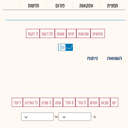
תמצית
עסקאות
פורום
חדשות
חודשים
שבועות
ימים
שעות
15 דקות
3 דקות
השוואה
ניתוח
יום
שבוע
חודש
3 חוד'
6 חוד'
שנה
3 שנים
כל המידע
דינמי
מ -
עד