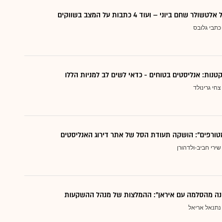
 שחם ביוני – ועוד 4 כתבות על המצב בשווקים
כתבי גלובס
צחי גרינולד
טורפים": הושקה תעודת הסל של אתר דירוג האנליסטים
שירי חביב-ולדהורן
נה מהסלמה עם איראן": ההמלצות של מנהל ההשקעות
נתנאל אריאל