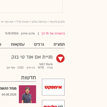
גלובס פיננסי
>
בורסות עולם
>
מניות חו"ל
>
אם אנד טי 
5/8/2026
בהשהיה של 15 דק'
עדכון אחרון
|
תמצית
גרפים
עסקאות
פ
מניית אם אנד טי בנק
M&T Bank
מניה
MTB
ניו-יורק
USD
סוף יום
חדשות
מנהל ההשקעו
04.08.2026