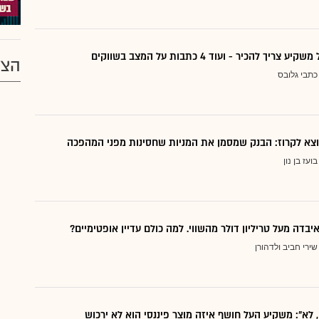
ריך להכיר - ועוד 4 כתבות על המצב בשווקים
הצע
כתבי גלובס
בועז בן נון
יבדה מעל טריליון דולר מהשווי. למה כולם עדיין אופטימיים?
שירי חביב ולדהורן
, לא": משקיע העל חושף איזה מוצר פיננסי הוא לא ירכוש