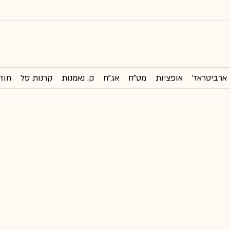
ארביטראז'
אופציות
מט"ח
אג"ח
ק. נאמנות
קרנות סל
חוזי