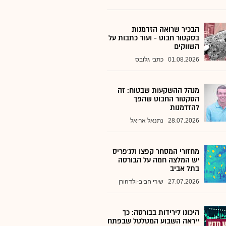
הבכיר שרואה הזדמנות
בסקטור חבוט - ועוד כתבות על
השווקים
01.08.2026
כתבי גלובס
מנהל ההשקעות שבטוח: זה
הסקטור החבוט שהפך
להזדמנות
28.07.2026
נתנאל אריאל
מחזורי המסחר קפצו ולג'פריס
יש המלצה חמה על הבורסה
בתל אביב
27.07.2026
שירי חביב-ולדהורן
היכונו לירידות בבורסה: כך
ייראה השבוע המטלטל שבפתח