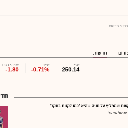
בנק
> חדשות
ורום
חדשות
שער
שינוי
שינוי ב USD
-1.80
-0.71%
250.14
חדש
ת שממליץ על מניה שהיא "כמו לקנות בונקר"
נתנאל אריאל