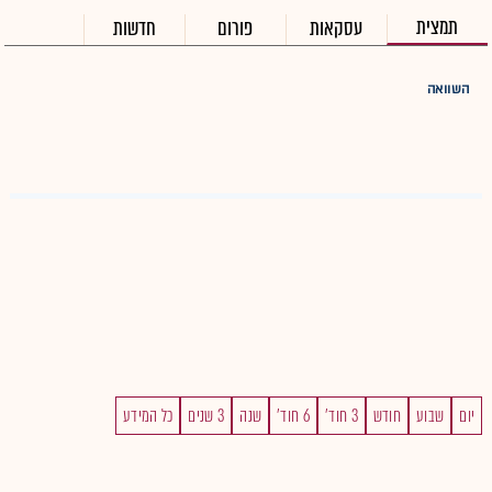
תמצית
עסקאות
פורום
חדשות
השוואה
יום
שבוע
חודש
3 חוד'
6 חוד'
שנה
3 שנים
כל המידע