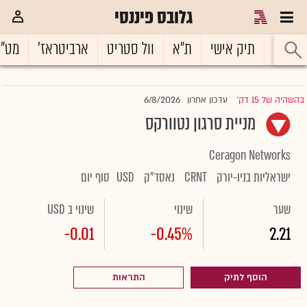
גלובס פיננסי
ראשי
תיק אישי
ת"א
וול סטריט
ארביטראז'
מט"
6/8/2026
בהשהיה של 15 דק'
עדכון אחרון
|
מניית סרגון נטוורקס
Ceragon Networks
ישראליות בניו-יורק
CRNT
נאסד"ק
USD
סוף יום
שער
שינוי
שינוי ב USD
-0.01
-0.45%
2.21
הוסף לתיק
התראות