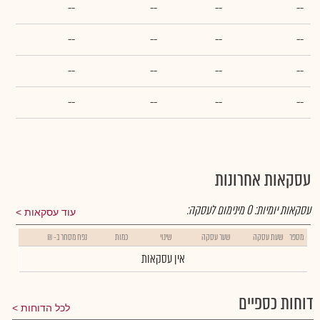
--
--
--
--
--
--
--
--
--
--
--
--
--
--
--
--
עסקאות אחרונות
עסקאות יומיות:
0
מינימום לעסקה:
עוד עסקאות
מספר
שעת עסקה
שער עסקה
שינוי
כמות
נפח מסחר ב- ₪
אין עסקאות
דוחות כספיים
לכל הדוחות