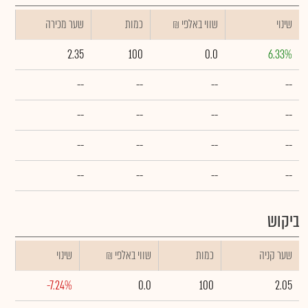
שינוי
₪ שווי באלפי
כמות
שער מכירה
2.35
100
0.0
6.33%
--
--
--
--
--
--
--
--
--
--
--
--
--
--
--
--
ביקוש
שער קניה
כמות
₪ שווי באלפי
שינוי
-7.24%
0.0
100
2.05