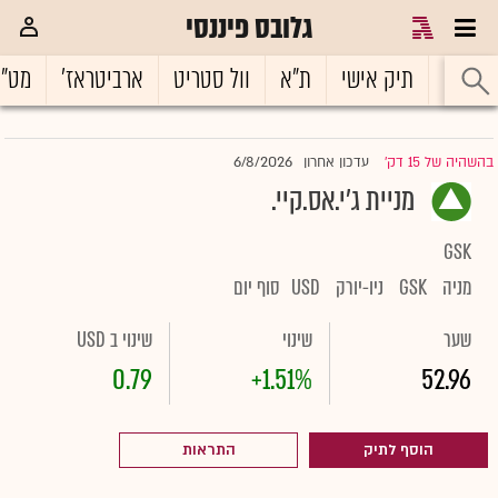
גלובס פיננסי
ראשי
תיק אישי
ת"א
וול סטריט
ארביטראז'
מט"
6/8/2026
בהשהיה של 15 דק'
עדכון אחרון
|
מניית ג'י.אס.קיי.
GSK
מניה
GSK
ניו-יורק
USD
סוף יום
שער
שינוי
שינוי ב USD
0.79
+1.51%
52.96
הוסף לתיק
התראות