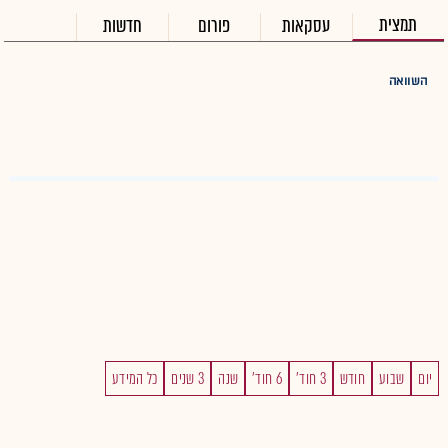
תמצית
עסקאות
פורום
חדשות
השוואה
יום
שבוע
חודש
3 חוד'
6 חוד'
שנה
3 שנים
כל המידע