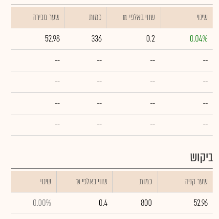
שינוי
₪ שווי באלפי
כמות
שער מכירה
52.98
336
0.2
0.04%
--
--
--
--
--
--
--
--
--
--
--
--
--
--
--
--
ביקוש
שער קניה
כמות
₪ שווי באלפי
שינוי
0.00%
0.4
800
52.96