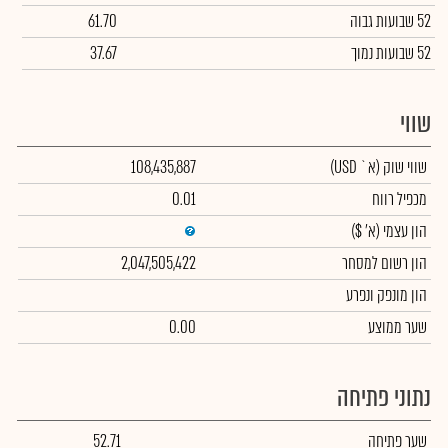
52 שבועות גבוה
61.70
52 שבועות נמוך
37.67
שווי
שווי שוק
(א` USD)
108,435,887
מכפיל רווח
0.01
הון עצמי
(א' $)
הון רשום למסחר
2,047,505,422
הון מונפק ונפרע
שער ממוצע
0.00
נתוני פתיחה
שער פתיחה
52.71