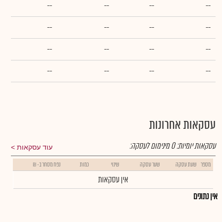
--
--
--
--
--
--
--
--
--
--
--
--
--
--
--
--
עסקאות אחרונות
עסקאות יומיות:
0
מינימום לעסקה:
עוד עסקאות
מספר
שעת עסקה
שער עסקה
שינוי
כמות
נפח מסחר ב- ₪
אין עסקאות
אין נתונים