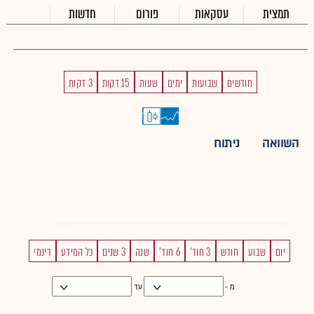
תמצית
עסקאות
פורום
חדשות
חודשים
שבועות
ימים
שעות
15 דקות
3 דקות
השוואה
ניתוח
יום
שבוע
חודש
3 חוד'
6 חוד'
שנה
3 שנים
כל המידע
דינמי
מ -
עד