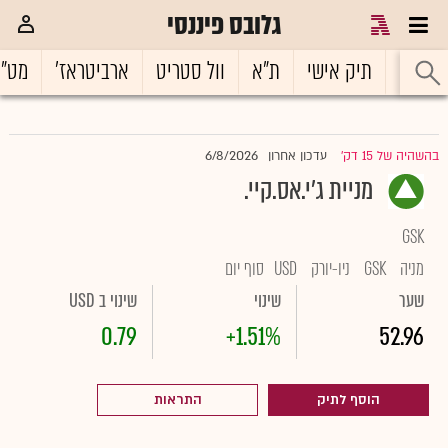
גלובס פיננסי
ראשי
תיק אישי
ת"א
וול סטריט
ארביטראז'
מט"
6/8/2026
בהשהיה של 15 דק'
עדכון אחרון
|
מניית ג'י.אס.קיי.
GSK
מניה
GSK
ניו-יורק
USD
סוף יום
שער
שינוי
שינוי ב USD
0.79
+1.51%
52.96
הוסף לתיק
התראות