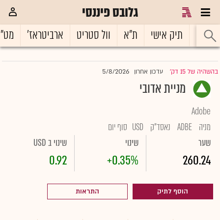
גלובס פיננסי
ראשי
תיק אישי
ת"א
וול סטריט
ארביטראז'
מט"
5/8/2026
בהשהיה של 15 דק'
עדכון אחרון
|
מניית אדובי
Adobe
מניה
ADBE
נאסד"ק
USD
סוף יום
שער
שינוי
שינוי ב USD
0.92
+0.35%
260.24
הוסף לתיק
התראות