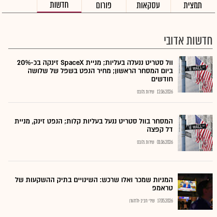
חדשות
תמצית
עסקאות
פורום
חדשות אדובי
וול סטריט ננעלה בעליות; מניית SpaceX זינקה בכ-20%
ביום המסחר הראשון; מחיר הנפט בשפל של שלושה
חודשים
12.06.2026
שירות גלובס
המסחר בוול סטריט ננעל בעליות קלות; הנפט זינק, מניית
דל קפצה
01.06.2026
שירות גלובס
המניות שמכר ואלו שרכש: השינויים בתיק ההשקעות של
טראמפ
17.05.2026
שירי חביב-ולדהורן